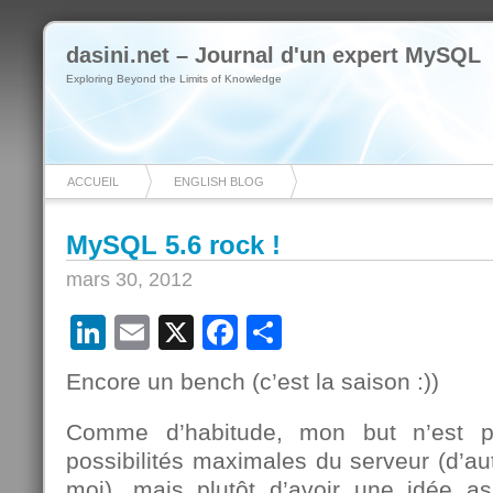
dasini.net – Journal d'un expert MySQL
Exploring Beyond the Limits of Knowledge
ACCUEIL
ENGLISH BLOG
MySQL 5.6 rock !
mars 30, 2012
LinkedIn
Email
X
Facebook
Partager
Encore un bench (c’est la saison :))
Comme d’habitude, mon but n’est p
possibilités maximales du serveur (d’au
moi), mais plutôt d’avoir une idée a