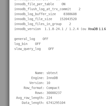
innodb_file_per_table    ON

innodb_flush_log_at_trx_commit    2

innodb_log_buffer_size    8388608

innodb_log_file_size    152043520

innodb_log_files_in_group    2

innodb_version  1.1.8-24.1 / 1.2.4 (ou 
XtraDB 1.1.6
general_log    OFF

log_bin    OFF

slow_query_log    OFF
           Name: sbtest

         Engine: InnoDB

        Version: 10

     Row_format: Compact

           Rows: 30000237

 Avg_row_length: 224

    Data_length: 6741295104
