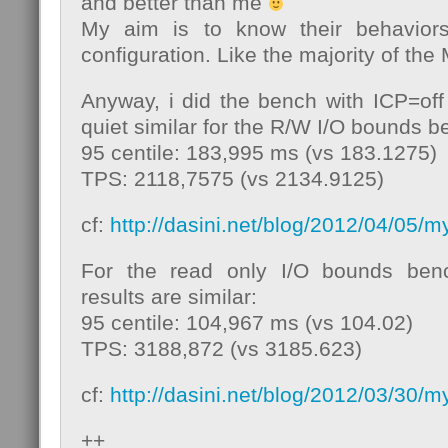
and better than me
My aim is to know their behavior
configuration. Like the majority of th
Anyway, i did the bench with ICP=off
quiet similar for the R/W I/O bounds b
95 centile: 183,995 ms (vs 183.1275)
TPS: 2118,7575 (vs 2134.9125)
cf:
http://dasini.net/blog/2012/04/05/my
For the read only I/O bounds ben
results are similar:
95 centile: 104,967 ms (vs 104.02)
TPS: 3188,872 (vs 3185.623)
cf:
http://dasini.net/blog/2012/03/30/m
++