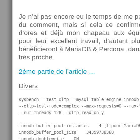
Je n’ai pas encore eu le temps de me p
du comment, mais si cela ce confirme 
d’ores et déjà mon chapeau aux équ
pour leur excellent travail, d’autant p
bénéficieront à MariaDB & Percona, dans
très proche.
2ème partie de l’article …
Divers
sysbench --test=oltp --mysql-table-engine=innodb 
--oltp-test-mode=complex --max-requests=0 --max-t
--num-threads=128 --oltp-read-only

innodb_buffer_pool_instances    4 (1 pour MariaDB
innodb_buffer_pool_size    34359738368

innodb_doublewrite    ON
