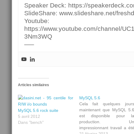
Speaker Deck: https://speakerdeck.c
SlideShare: www.slideshare.net/fresh
Youtube:
https://www.youtube.com/channel/U
3Nm3WQ
—–
Articles similaires
MySQL 5.6
Cela fait quelques jour
maintenant que MySQL 5.
MySQL 5.6 rock suite
est disponible pour l
5 avril 2012
production. U
Dans "bench"
impressionnant travail a ét
effectué par les équip
21 février 2013