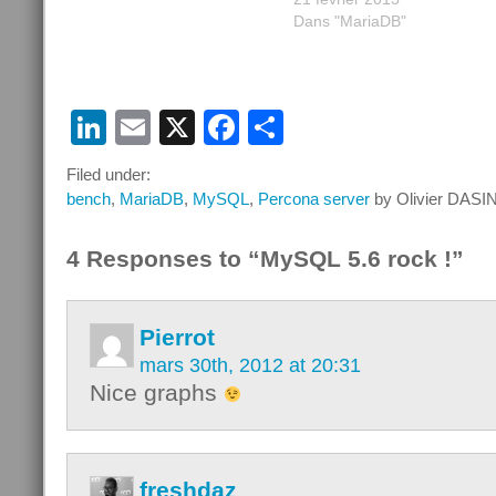
d'Oracle, voici un peti
Dans "MariaDB"
résumé des principale
évolution vu par Pete
Zaitsev. L'événement dan
l'événement, c'est l
LinkedIn
Email
X
Facebook
Partager
"polémique" sur le
performances de la 5.6, pa
Filed under:
rapport à MySQL…
bench
,
MariaDB
,
MySQL
,
Percona server
by Olivier DASIN
4 Responses to “MySQL 5.6 rock !”
Pierrot
mars 30th, 2012 at 20:31
Nice graphs
freshdaz