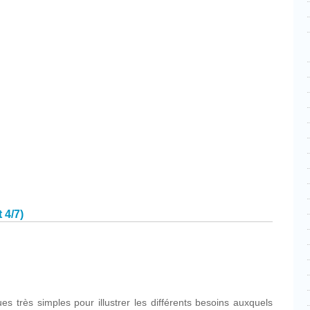
cebook
Partager
 4/7)
cebook
Partager
es très simples pour illustrer les différents besoins auxquels