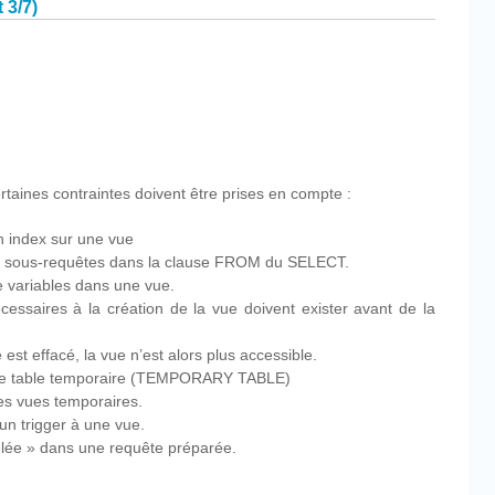
 3/7)
cebook
Partager
rtaines contraintes doivent être prises en compte :
un index sur une vue
de sous-requêtes dans la clause FROM du SELECT.
 de variables dans une vue.
écessaires à la création de la vue doivent exister avant de la
 est effacé, la vue n’est alors plus accessible.
une table temporaire (TEMPORARY TABLE)
des vues temporaires.
 un trigger à une vue.
gelée » dans une requête préparée.