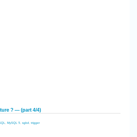
cebook
Partager
re ? — (part 4/4)
SQL
,
MySQL 5
,
sgbd
,
trigger
cebook
Partager