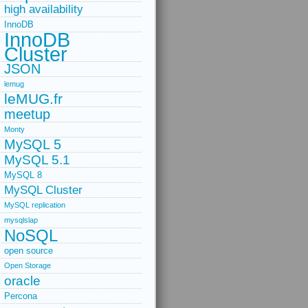
high availability
InnoDB
InnoDB
Cluster
JSON
lemug
leMUG.fr
meetup
Monty
MySQL 5
MySQL 5.1
MySQL 8
MySQL Cluster
MySQL replication
mysqlslap
NoSQL
open source
Open Storage
oracle
Percona