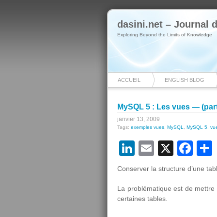
dasini.net – Journal
Exploring Beyond the Limits of Knowledge
ACCUEIL
ENGLISH BLOG
MySQL 5 : Les vues — (part
janvier 13, 2009
Tags:
exemples vues
,
MySQL
,
MySQL 5
,
vu
LinkedIn
Email
X
Fa
Conserver la structure d’une table
La problématique est de mettre 
certaines tables.