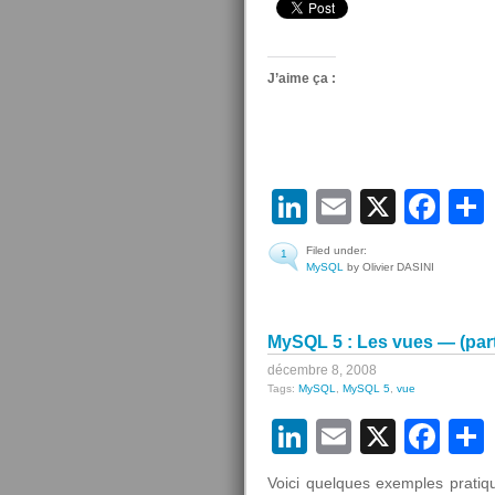
J’aime ça :
LinkedIn
Email
X
Fa
Filed under:
1
MySQL
by Olivier DASINI
MySQL 5 : Les vues — (part
décembre 8, 2008
Tags:
MySQL
,
MySQL 5
,
vue
LinkedIn
Email
X
Fa
Voici quelques exemples pratiqu