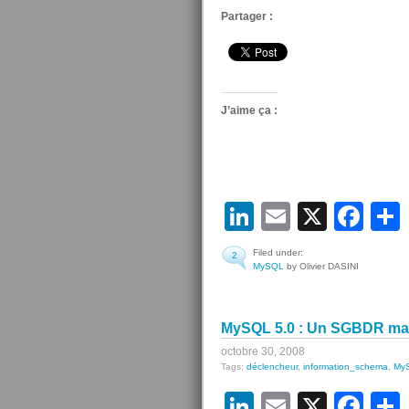
Partager :
J’aime ça :
LinkedIn
Email
X
Fa
Filed under:
2
MySQL
by Olivier DASINI
MySQL 5.0 : Un SGBDR matu
octobre 30, 2008
Tags:
déclencheur
,
information_schema
,
My
LinkedIn
Email
X
Fa