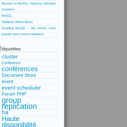
Øystein on MySQL Optimizer (Øystein
Grøvlen)
MySQL
Mablomy (Mario Beck)
Scripting MySQL – the world's most
popular open source database.
Étiquettes
cluster
Conférence
conférences
Document Store
event
event scheduler
Forum PHP
group
replication
ha
Haute
disponibilité