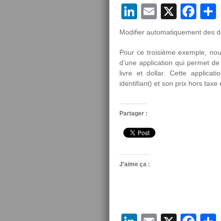
7/7)
LinkedIn
Email
X
Fa
Modifier automatiquement des d
Pour ce troisième exemple, nous
d’une application qui permet d
livre et dollar. Cette applica
identifiant) et son prix hors taxe
Partager :
J’aime ça :