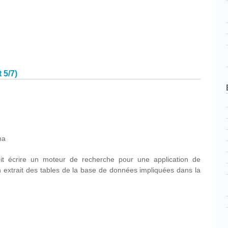
cebook
Partager
 5/7)
cebook
Partager
ma
it écrire un moteur de recherche pour une application de
 extrait des tables de la base de données impliquées dans la