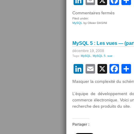
LinkedIn
Email
X
Fa
sur
Commentaires fermés
MySQL
Filed under:
MySQL
by Olivier DASINI
5
:
Les
MySQL 5 : Les vues — (part
vues
—
décembre 19, 2008
Tags:
MySQL
,
MySQL 5
,
vue
(part
6/7)
LinkedIn
Email
X
Fa
Masquer la complexité du sché
L’équipe de développement do
commerce électronique. Voici un
recherche des produits du site.
Partager :