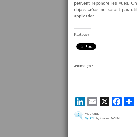
peuvent répondre les vues. On
objets créés ne seront pas util
application
Partager :
J’aime ça :
LinkedIn
Email
X
Fa
Filed under:
2
MySQL
by Olivier DASINI