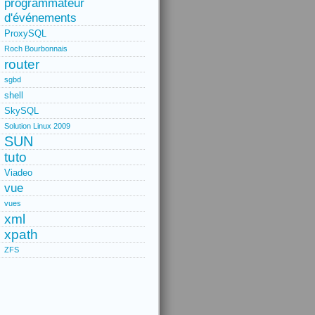
programmateur
d'événements
ProxySQL
Roch Bourbonnais
router
sgbd
shell
SkySQL
Solution Linux 2009
SUN
tuto
Viadeo
vue
vues
xml
xpath
ZFS