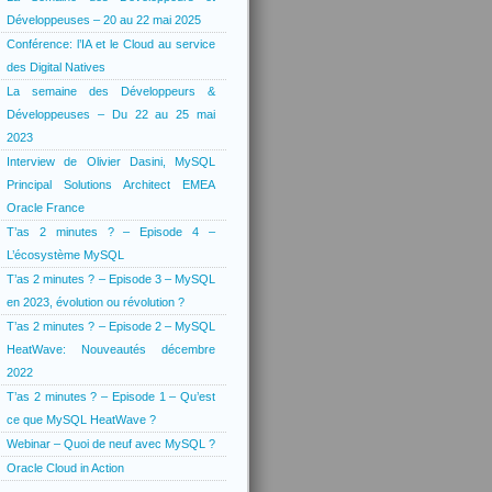
Développeuses – 20 au 22 mai 2025
Conférence: l’IA et le Cloud au service
des Digital Natives
La semaine des Développeurs &
Développeuses – Du 22 au 25 mai
2023
Interview de Olivier Dasini, MySQL
Principal Solutions Architect EMEA
Oracle France
T’as 2 minutes ? – Episode 4 –
L’écosystème MySQL
T’as 2 minutes ? – Episode 3 – MySQL
en 2023, évolution ou révolution ?
T’as 2 minutes ? – Episode 2 – MySQL
HeatWave: Nouveautés décembre
2022
T’as 2 minutes ? – Episode 1 – Qu’est
ce que MySQL HeatWave ?
Webinar – Quoi de neuf avec MySQL ?
Oracle Cloud in Action