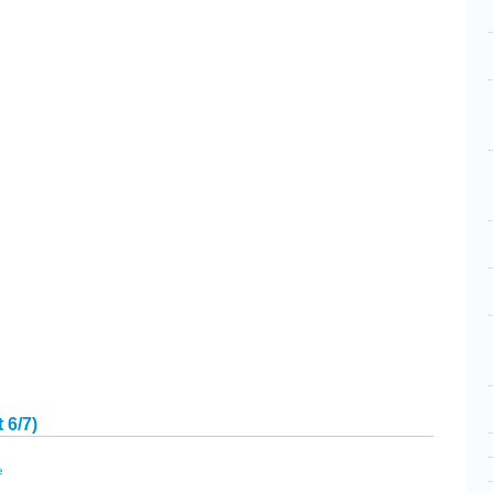
cebook
Partager
 6/7)
e