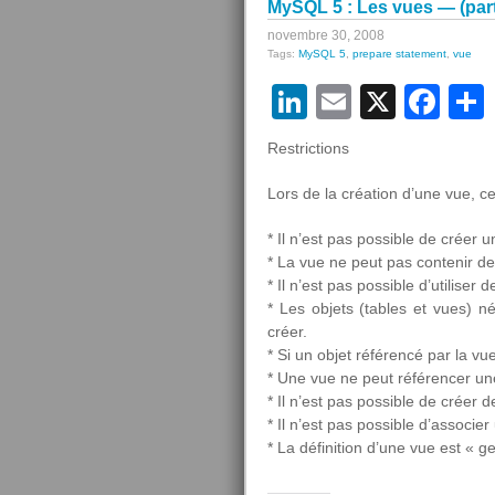
MySQL 5 : Les vues — (part
novembre 30, 2008
Tags:
MySQL 5
,
prepare statement
,
vue
LinkedIn
Email
X
Fa
Restrictions
Lors de la création d’une vue, ce
* Il n’est pas possible de créer 
* La vue ne peut pas contenir 
* Il n’est pas possible d’utiliser
* Les objets (tables et vues) n
créer.
* Si un objet référencé par la vue
* Une vue ne peut référencer 
* Il n’est pas possible de créer 
* Il n’est pas possible d’associer
* La définition d’une vue est « 