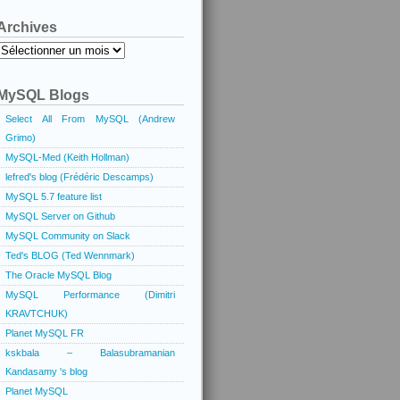
Archives
Archives
MySQL Blogs
Select All From MySQL (Andrew
Grimo)
MySQL-Med (Keith Hollman)
lefred's blog (Frédéric Descamps)
MySQL 5.7 feature list
MySQL Server on Github
MySQL Community on Slack
Ted's BLOG (Ted Wennmark)
The Oracle MySQL Blog
MySQL Performance (Dimitri
KRAVTCHUK)
Planet MySQL FR
kskbala – Balasubramanian
Kandasamy 's blog
Planet MySQL