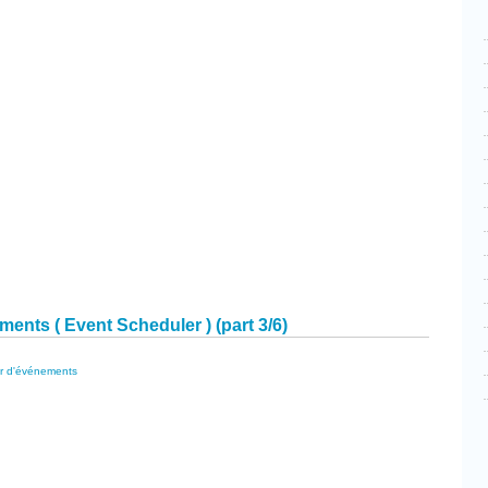
cebook
Partager
ateur
ents
nts ( Event Scheduler ) (part 3/6)
r d'événements
cebook
Partager