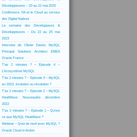
Développeuses – 20 au 22 mai 2025
Conférence: l’IA et le Cloud au service
des Digital Natives
La semaine des Développeurs &
Développeuses – Du 22 au 25 mai
2023
Interview de Olivier Dasini, MySQL
Principal Solutions Architect EMEA
Oracle France
T’as 2 minutes ? – Episode 4 –
L’écosystème MySQL
T’as 2 minutes ? – Episode 3 – MySQL
en 2023, évolution ou révolution ?
T’as 2 minutes ? – Episode 2 – MySQL
HeatWave: Nouveautés décembre
2022
T’as 2 minutes ? – Episode 1 – Qu’est
ce que MySQL HeatWave ?
Webinar – Quoi de neuf avec MySQL ?
Oracle Cloud in Action