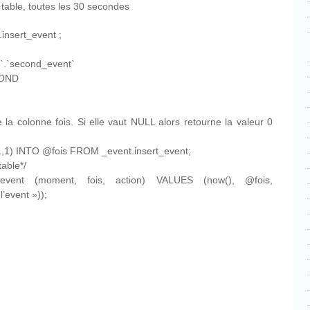
table, toutes les 30 secondes
nsert_event ;
.`second_event`
COND
 la colonne fois. Si elle vaut NULL alors retourne la valeur 0
1,1) INTO @fois FROM _event.insert_event;
table*/
event (moment, fois, action) VALUES (now(), @fois,
l’event »));