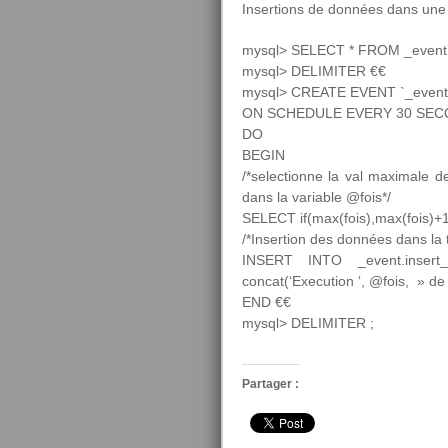
Insertions de données dans une 
mysql> SELECT * FROM _event.i
mysql> DELIMITER €€
mysql> CREATE EVENT `_event`
ON SCHEDULE EVERY 30 SE
DO
BEGIN
/*selectionne la val maximale de
dans la variable @fois*/
SELECT if(max(fois),max(fois)+
/*Insertion des données dans la 
INSERT INTO _event.insert_
concat(‘Execution ‘, @fois, » de 
END €€
mysql> DELIMITER ;
Partager :