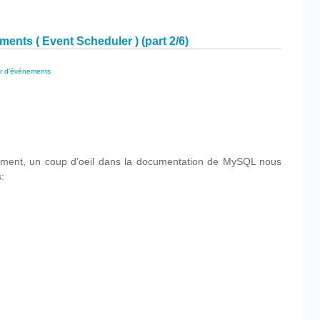
ents
nts ( Event Scheduler ) (part 2/6)
r d'événements
cebook
Partager
ement, un coup d’oeil dans la documentation de MySQL nous
: