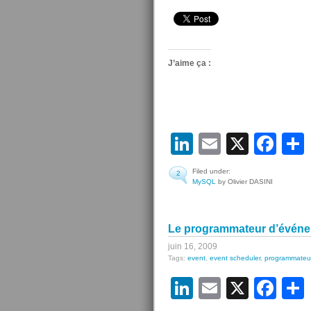
J’aime ça :
LinkedIn
Email
X
Fa
Filed under:
2
MySQL
by Olivier DASINI
Le programmateur d’événeme
juin 16, 2009
Tags:
event
,
event scheduler
,
programmateu
LinkedIn
Email
X
Fa