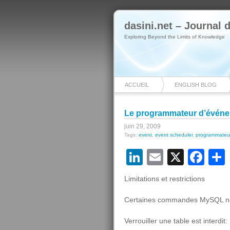
dasini.net – Journal
Exploring Beyond the Limits of Knowledge
ACCUEIL
ENGLISH BLOG
Le programmateur d’événeme
juin 29, 2009
Tags:
event
,
event scheduler
,
programmateu
LinkedIn
Email
X
Fa
Limitations et restrictions
Certaines commandes MySQL ne
Verrouiller une table est inte