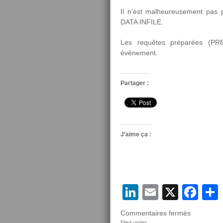
Il n’est malheureusement pas
DATA INFILE.
Les requêtes préparées (P
événement.
Partager :
J’aime ça :
LinkedIn
Email
X
Fa
sur
Commentaires fermés
Filed under: