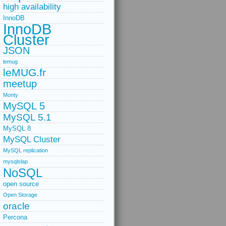
high availability
InnoDB
InnoDB
Cluster
JSON
lemug
leMUG.fr
meetup
Monty
MySQL 5
MySQL 5.1
MySQL 8
MySQL Cluster
MySQL replication
mysqlslap
NoSQL
open source
Open Storage
oracle
Percona