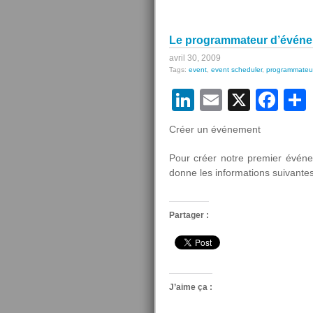
d’événem
(
Le programmateur d’événeme
Event
Scheduler
avril 30, 2009
Tags:
event
,
event scheduler
,
programmateu
)
(part
LinkedIn
Email
X
Fa
3/6)
Créer un événement
Pour créer notre premier évén
donne les informations suivantes
Partager :
J’aime ça :