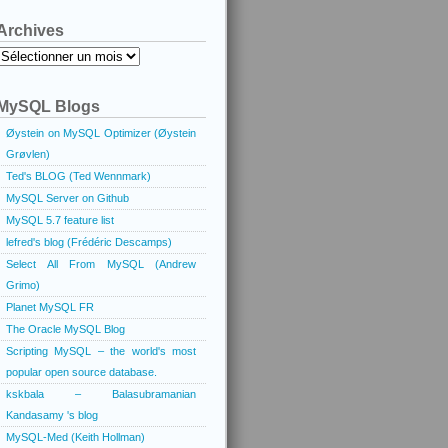
Archives
Archives
MySQL Blogs
Øystein on MySQL Optimizer (Øystein
Grøvlen)
Ted's BLOG (Ted Wennmark)
MySQL Server on Github
MySQL 5.7 feature list
lefred's blog (Frédéric Descamps)
Select All From MySQL (Andrew
Grimo)
Planet MySQL FR
The Oracle MySQL Blog
Scripting MySQL – the world's most
popular open source database.
kskbala – Balasubramanian
Kandasamy 's blog
MySQL-Med (Keith Hollman)