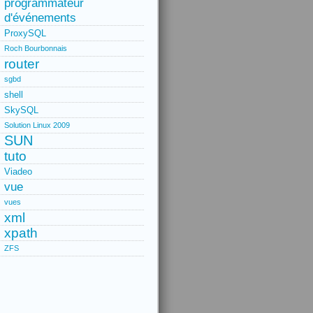
programmateur
d'événements
ProxySQL
Roch Bourbonnais
router
sgbd
shell
SkySQL
Solution Linux 2009
SUN
tuto
Viadeo
vue
vues
xml
xpath
ZFS