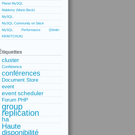
Planet MySQL
Mablomy (Mario Beck)
MySQL
MySQL Community on Slack
MySQL Performance (Dimitri
KRAVTCHUK)
Étiquettes
cluster
Conférence
conférences
Document Store
event
event scheduler
Forum PHP
group
replication
ha
Haute
disponibilité