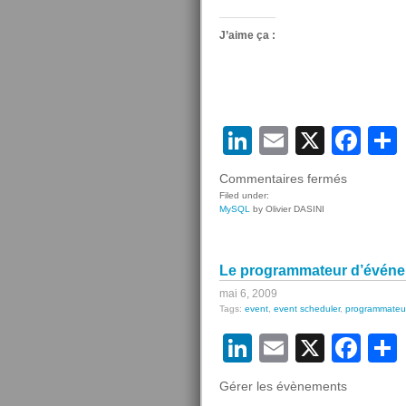
J’aime ça :
LinkedIn
Email
X
Fa
sur
Commentaires fermés
Le
Filed under:
MySQL
by Olivier DASINI
programm
d’événem
(
Le programmateur d’événeme
Event
Scheduler
mai 6, 2009
Tags:
event
,
event scheduler
,
programmateu
)
(part
LinkedIn
Email
X
Fa
4/6)
Gérer les évènements