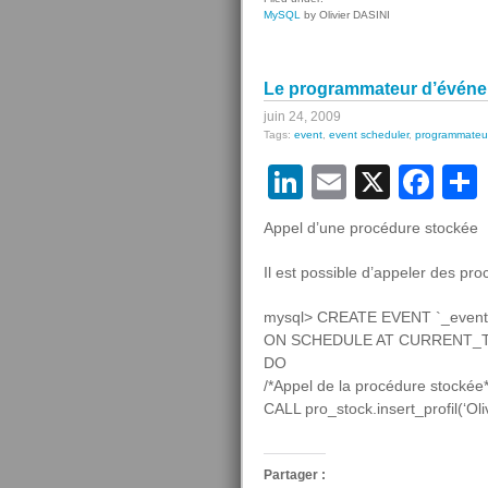
Le
MySQL
by Olivier DASINI
programm
d’événem
(
Le programmateur d’événeme
Event
Scheduler
juin 24, 2009
Tags:
event
,
event scheduler
,
programmateu
)
(part
LinkedIn
Email
X
Fa
6/6)
Appel d’une procédure stockée
Il est possible d’appeler des p
mysql> CREATE EVENT `_event`
ON SCHEDULE AT CURRENT_
DO
/*Appel de la procédure stockée*
CALL pro_stock.insert_profil(‘Oliv
Partager :