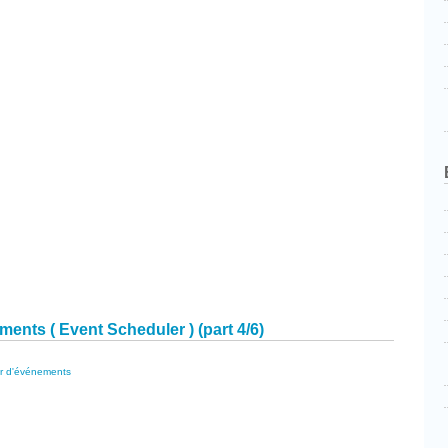
cebook
Partager
nts ( Event Scheduler ) (part 4/6)
r d'événements
cebook
Partager