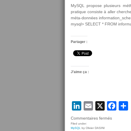
MySQL propose plusieurs méth
pratique consiste à aller cherch
méta-données information_sch
mysql> SELECT * FROM inform
Partager :
J’aime ça :
LinkedIn
Email
X
Fa
sur
Commentaires fermés
Le
Filed under:
MySQL
by Olivier DASINI
programm