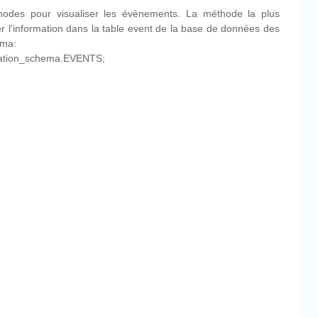
odes pour visualiser les évènements. La méthode la plus
er l’information dans la table event de la base de données des
ema:
ation_schema.EVENTS;
cebook
Partager
ateur