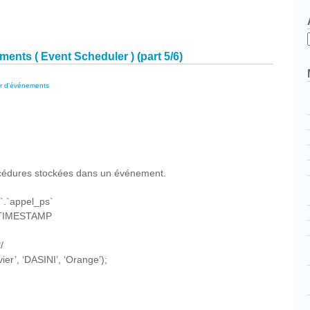
ateur
ents
nts ( Event Scheduler ) (part 5/6)
r d'événements
cebook
Partager
rocédures stockées dans un événement.
.`appel_ps`
TIMESTAMP
/
ier’, ‘DASINI’, ‘Orange’);