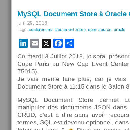
MySQL Document Store à Oracle 
juin 29, 2018
Tags:
conférences
,
Document Store
,
open source
,
oracle
LinkedIn
Email
X
Facebook
Partager
Ce mardi 3 Juillet 2018, je serai présen
Code Paris au New Cap Event Center 
75015).
Je vais même faire plus, car je vais
Document Store à 11:15 dans le Salon 8
MySQL Document Store permet au
manipuler des documents JSON dans
CRUD, c’est à dire sans avoir recour
termes, SQL est devenu optionnel, dan
Intriguant non ?
Pour en savoir pl