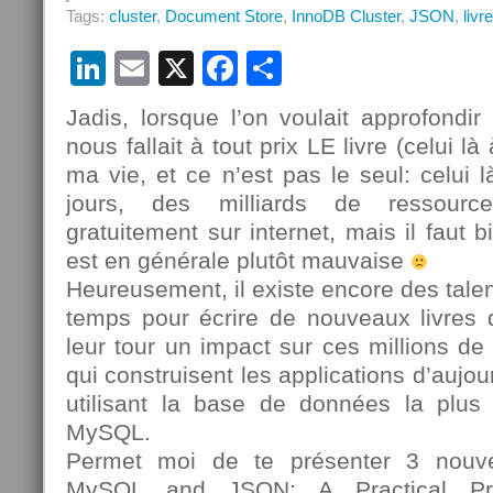
Tags:
cluster
,
Document Store
,
InnoDB Cluster
,
JSON
,
livre
LinkedIn
Email
X
Facebook
Partager
Jadis, lorsque l’on voulait approfondir 
nous fallait à tout prix LE livre (celui l
ma vie, et ce n’est pas le seul: celui l
jours, des milliards de ressourc
gratuitement sur internet, mais il faut bi
est en générale plutôt mauvaise
Heureusement, il existe encore des talen
temps pour écrire de nouveaux livres q
leur tour un impact sur ces millions 
qui construisent les applications d’aujo
utilisant la base de données la plus
MySQL.
Permet moi de te présenter 3 nouv
MySQL and JSON: A Practical Pr