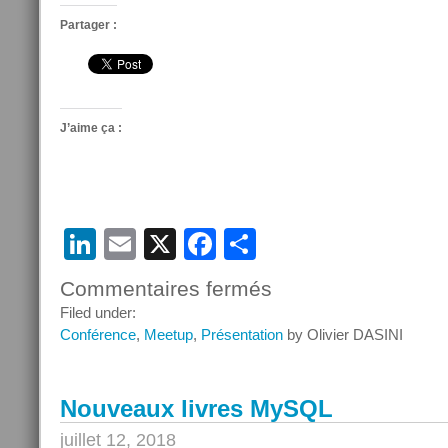
Partager :
J’aime ça :
LinkedIn
Email
X
Facebook
Partager
Commentaires fermés
sur
Apéro
Filed under:
PHP
Conférence
,
Meetup
,
Présentation
by Olivier DASINI
MySQL
8.0
avec
Nouveaux livres MySQL
l’AFUP
Toulouse
juillet 12, 2018