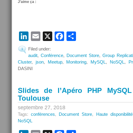
J’aime ça :
LinkedIn
Email
X
Facebook
Partager
Filed under:
1
audit
,
Conférence
,
Document Store
,
Group Replicat
Cluster
,
json
,
Meetup
,
Monitoring
,
MySQL
,
NoSQL
,
Pr
DASINI
Slides de l’Apéro PHP MySQL
Toulouse
septembre 27, 2018
Tags:
conférences
,
Document Store
,
Haute disponibilité
NoSQL