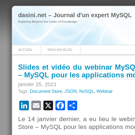
dasini.net – Journal d'un expert MySQL
Exploring Beyond the Limits of Knowledge
ACCUEIL
ENGLISH BLOG
Slides et vidéo du webinar MyS
– MySQL pour les applications m
janvier 25, 2021
Tags:
Document Store
,
JSON
,
NoSQL
,
Webinar
LinkedIn
Email
X
Facebook
Partager
Le 14 janvier dernier, a eu lieu le we
Store – MySQL pour les applications mo