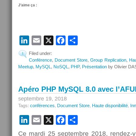
J’aime ça :
LinkedIn
Email
X
Facebook
Partager
Filed under:
1
Conférence
,
Document Store
,
Group Replication
,
Hau
Meetup
,
MySQL
,
NoSQL
,
PHP
,
Présentation
by Olivier DA
Apéro PHP MySQL 8.0 avec l’AFU
septembre 19, 2018
Tags:
conférences
,
Document Store
,
Haute disponibilité
,
In
LinkedIn
Email
X
Facebook
Partager
Ce mardi 25 septembre 2018, rendez-vo