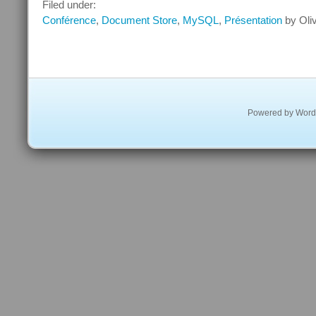
MySQL
Filed under:
Document
Conférence
,
Document Store
,
MySQL
,
Présentation
by Oli
Store
à
Oracle
Code Paris
Powered by
Word