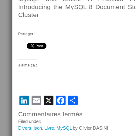
Introducing the MySQL 8 Document S
Cluster
Partager :
J’aime ça :
LinkedIn
Email
X
Facebook
Partager
Commentaires fermés
sur
Nouveaux
Filed under:
livres
Divers
,
json
,
Livre
,
MySQL
by Olivier DASINI
MySQL