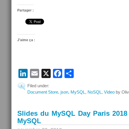
Partager :
J’aime ça :
LinkedIn
Email
X
Facebook
Partager
Filed under:
1
Document Store
,
json
,
MySQL
,
NoSQL
,
Video
by Oliv
Slides du MySQL Day Paris 201
MySQL