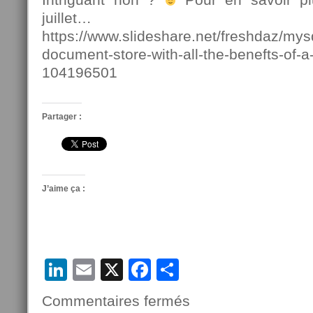
juillet…
https://www.slideshare.net/freshdaz/mys
document-store-with-all-the-benefts-of-a
104196501
Partager :
J’aime ça :
LinkedIn
Email
X
Facebook
Partager
Commentaires fermés
sur