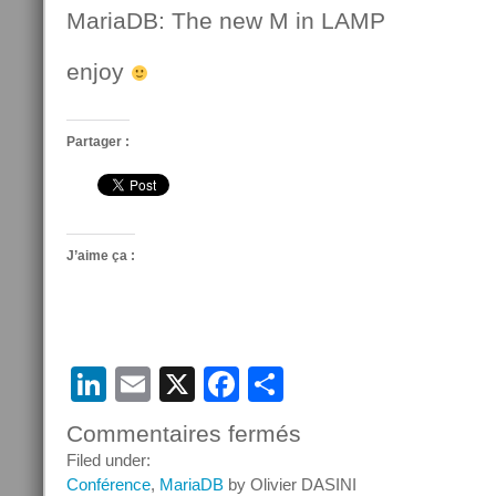
MariaDB: The new M in LAMP
enjoy
Partager :
J’aime ça :
LinkedIn
Email
X
Facebook
Partager
Commentaires fermés
sur
Retour
Filed under:
sur
Conférence
,
MariaDB
by Olivier DASINI