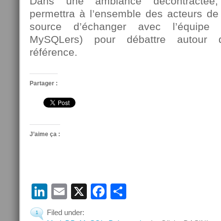
Dans une ambiance décontractée,
permettra à l’ensemble des acteurs d
source d’échanger avec l’équip
MySQLers) pour débattre autour d
référence.
Partager :
J’aime ça :
LinkedIn
Email
X
Facebook
Partager
Filed under:
1