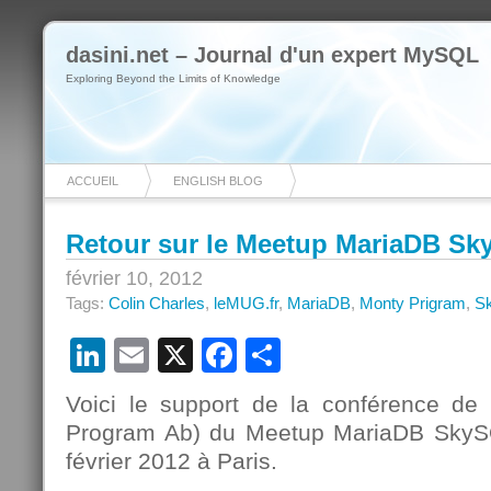
dasini.net – Journal d'un expert MySQL
Exploring Beyond the Limits of Knowledge
ACCUEIL
ENGLISH BLOG
Retour sur le Meetup MariaDB Sk
février 10, 2012
Tags:
Colin Charles
,
leMUG.fr
,
MariaDB
,
Monty Prigram
,
S
LinkedIn
Email
X
Facebook
Partager
Voici le support de la conférence de
Program Ab) du Meetup MariaDB SkyS
février 2012 à Paris.