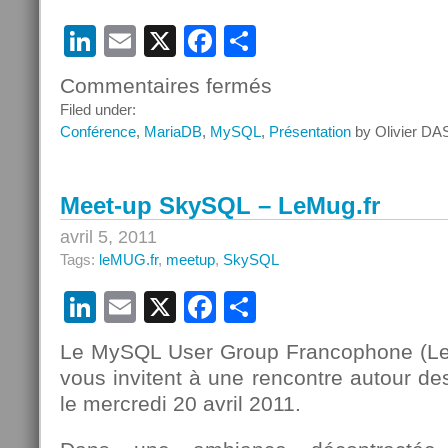
LinkedIn
Email
X
Facebook
Partager
Commentaires fermés
sur
Les
Filed under:
supports
Conférence
,
MariaDB
,
MySQL
,
Présentation
by Olivier DA
de
la
conférence
Meet-up SkySQL – LeMug.fr
MySQL
avec
avril 5, 2011
SkySQL
Tags:
leMUG.fr
,
meetup
,
SkySQL
LinkedIn
Email
X
Facebook
Partager
Le MySQL User Group Francophone (Le
vous invitent à une rencontre autour d
le mercredi 20 avril 2011.