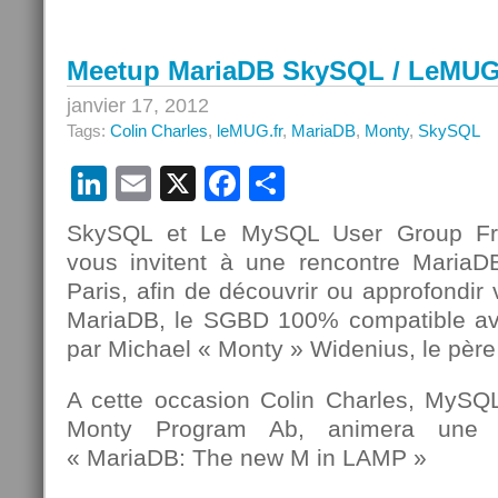
le
Meetup
MariaDB
Meetup MariaDB SkySQL / LeMUG
SkySQL
/
janvier 17, 2012
LeMUG.fr
Tags:
Colin Charles
,
leMUG.fr
,
MariaDB
,
Monty
,
SkySQL
LinkedIn
Email
X
Facebook
Partager
SkySQL et Le MySQL User Group Fra
vous invitent à une rencontre MariaD
Paris, afin de découvrir ou approfondi
MariaDB, le SGBD 100% compatible a
par Michael « Monty » Widenius, le pèr
A cette occasion Colin Charles, MySQ
Monty Program Ab, animera une co
« MariaDB: The new M in LAMP »