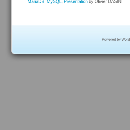
MariaDB
,
MySQL
,
Présentation
by Olivier DASINI
Powered by
Word