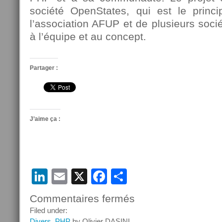
société OpenStates, qui est le princi
l’association AFUP et de plusieurs socié
à l’équipe et au concept.
Partager :
J’aime ça :
LinkedIn
Email
X
Facebook
Partager
Commentaires fermés
sur
Rachat
Filed under:
de
Divers
,
PHP
by Olivier DASINI