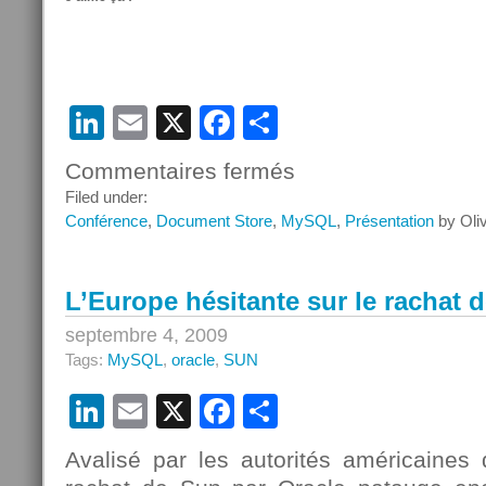
LinkedIn
Email
X
Facebook
Partager
Commentaires fermés
sur
MySQL
Filed under:
Document
Conférence
,
Document Store
,
MySQL
,
Présentation
by Oli
Store
à
Oracle
L’Europe hésitante sur le rachat 
Code Paris
septembre 4, 2009
Tags:
MySQL
,
oracle
,
SUN
LinkedIn
Email
X
Facebook
Partager
Avalisé par les autorités américaines 