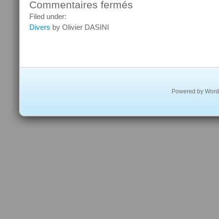
Commentaires fermés
sur
Oracle
Filed under:
et
Divers
by Olivier DASINI
Sun
sous
la
loupe
de
la
Powered by
Word
justice
américaine