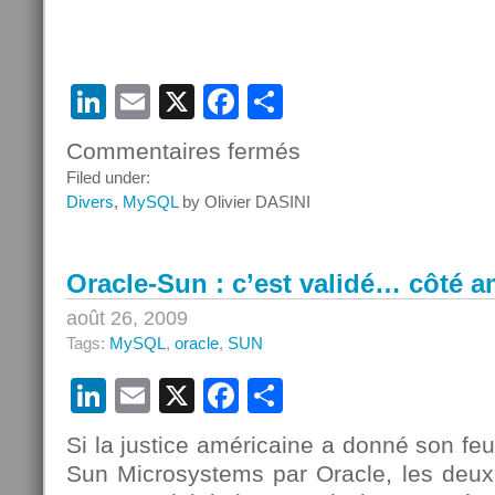
LinkedIn
Email
X
Facebook
Partager
Commentaires fermés
sur
L’Europe
Filed under:
hésitante
Divers
,
MySQL
by Olivier DASINI
sur
le
rachat
Oracle-Sun : c’est validé… côté a
de
Sun
août 26, 2009
par
Tags:
MySQL
,
oracle
,
SUN
Oracle
LinkedIn
Email
X
Facebook
Partager
Si la justice américaine a donné son feu 
Sun Microsystems par Oracle, les deux 