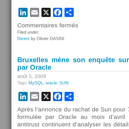
LinkedIn
Email
X
Facebook
Partager
Commentaires fermés
sur
Oracle-
Filed under:
Sun
Divers
by Olivier DASINI
:
c’est
validé…
Bruxelles mène son enquête sur
côté
par Oracle
américain
août 5, 2009
Tags:
MySQL
,
oracle
,
SUN
LinkedIn
Email
X
Facebook
Partager
Après l’annonce du rachat de Sun pour 7,
formulée par Oracle au mois d’avril d
antitrust continuent d’analyser les détail