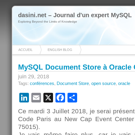
dasini.net – Journal d'un expert MySQL
Exploring Beyond the Limits of Knowledge
ACCUEIL
ENGLISH BLOG
MySQL Document Store à Oracle 
juin 29, 2018
Tags:
conférences
,
Document Store
,
open source
,
oracle
LinkedIn
Email
X
Facebook
Partager
Ce mardi 3 Juillet 2018, je serai présen
Code Paris au New Cap Event Center 
75015).
Je vais même faire plus, car je vais