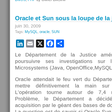
Sun
par
Oracle,
Oracle et Sun sous la loupe de la 
la
communauté
juin 30, 2009
réagit
Tags:
MySQL
,
oracle
,
SUN
sur
PHP
LinkedIn
Email
X
Facebook
Partager
TV
Le Département de la Justice amé
poursuivre ses investigations sur 
Microsystems (Java, OpenOffice,MySQL)
Oracle attendait le feu vert du Départ
mettre définitivement la main su
L’opération tourne autour de 7,4 m
Problème, le Département a décidé 
acquisition par le géant des bases de do
La question est de savoir si Oracle-Sun 