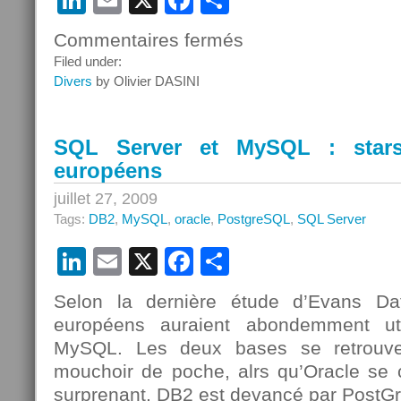
LinkedIn
Email
X
Facebook
Partager
Commentaires fermés
sur
Bruxelles
Filed under:
mène
Divers
by Olivier DASINI
son
enquête
sur
SQL Server et MySQL : stars 
le
européens
rachat
de
juillet 27, 2009
Sun
Tags:
DB2
,
MySQL
,
oracle
,
PostgreSQL
,
SQL Server
par
Oracle
LinkedIn
Email
X
Facebook
Partager
Selon la dernière étude d’Evans Da
européens auraient abondemment ut
MySQL. Les deux bases se retrouv
mouchoir de poche, alrs qu’Oracle se c
surprenant, DB2 est devancé par PostG