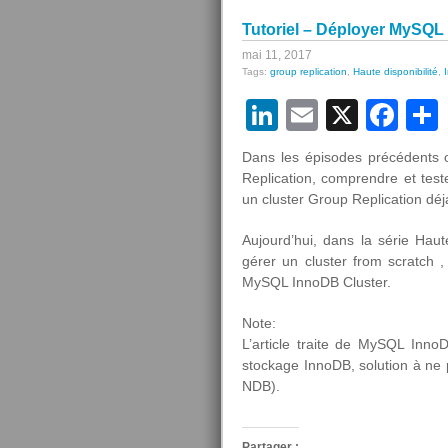
Tutoriel – Déployer MySQL
mai 11, 2017
Tags:
group replication
,
Haute disponibilité
,
LinkedIn
Email
X
Fa
Dans les épisodes précédents
Replication, comprendre et te
un cluster Group Replication dé
Aujourd’hui, dans la série Hau
gérer un cluster from scratch ,
MySQL InnoDB Cluster.
Note:
L’article traite de MySQL Inn
stockage InnoDB, solution à n
NDB).
Partager :