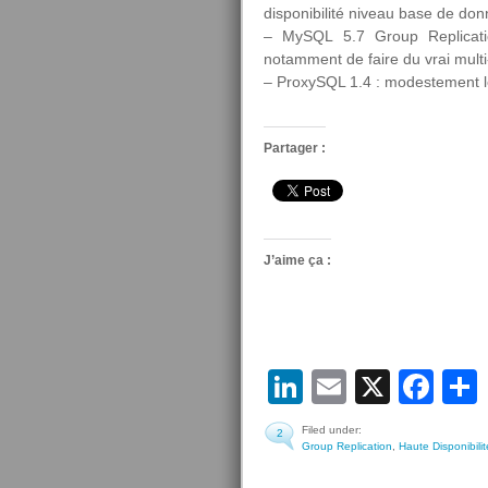
disponibilité niveau base de don
– MySQL 5.7 Group Replicati
notamment de faire du vrai mult
– ProxySQL 1.4 : modestement l
Partager :
J’aime ça :
LinkedIn
Email
X
Fa
Filed under:
2
Group Replication
,
Haute Disponibilit