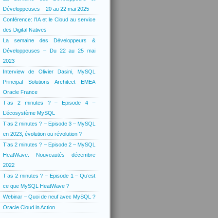
Développeuses – 20 au 22 mai 2025
Conférence: l’IA et le Cloud au service
des Digital Natives
La semaine des Développeurs &
Développeuses – Du 22 au 25 mai
2023
Interview de Olivier Dasini, MySQL
Principal Solutions Architect EMEA
Oracle France
T’as 2 minutes ? – Episode 4 –
L’écosystème MySQL
T’as 2 minutes ? – Episode 3 – MySQL
en 2023, évolution ou révolution ?
T’as 2 minutes ? – Episode 2 – MySQL
HeatWave: Nouveautés décembre
2022
T’as 2 minutes ? – Episode 1 – Qu’est
ce que MySQL HeatWave ?
Webinar – Quoi de neuf avec MySQL ?
Oracle Cloud in Action