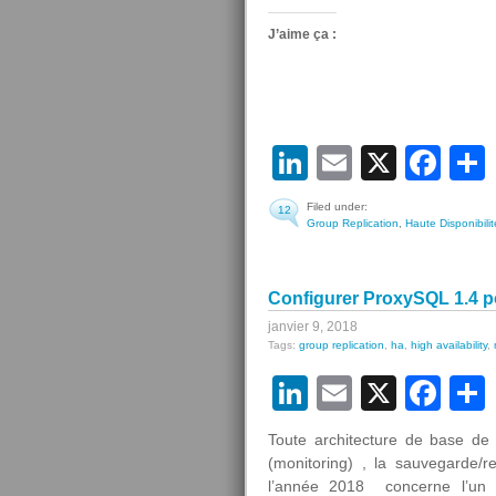
J’aime ça :
LinkedIn
Email
X
Fa
Filed under:
12
Group Replication
,
Haute Disponibilit
Configurer ProxySQL 1.4 p
janvier 9, 2018
Tags:
group replication
,
ha
,
high availability
,
LinkedIn
Email
X
Fa
Toute architecture de base de 
(monitoring) , la sauvegarde/re
l’année 2018 concerne l’un