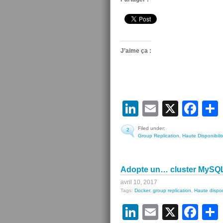
J’aime ça :
LinkedIn
Email
X
Fa
Filed under:
2
Group Replication
,
Haute Disponibilit
Adopte un… cluster MySQL
avril 10, 2017
Tags:
Docker
,
group replication
,
Haute dispon
LinkedIn
Email
X
Fa