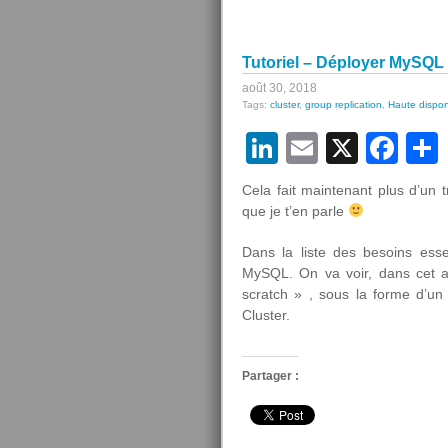
Tutoriel – Déployer MySQL
août 30, 2018
Tags:
cluster
,
group replication
,
Haute disponi
LinkedIn
Email
X
Fa
Cela fait maintenant plus d’un 
que je t’en parle
Dans la liste des besoins esse
MySQL. On va voir, dans cet a
scratch » , sous la forme d’un
Cluster.
Partager :