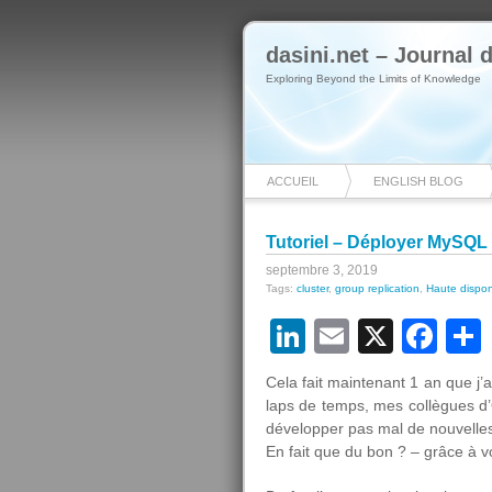
dasini.net – Journal
Exploring Beyond the Limits of Knowledge
ACCUEIL
ENGLISH BLOG
Tutoriel – Déployer MySQL 
septembre 3, 2019
Tags:
cluster
,
group replication
,
Haute disponi
LinkedIn
Email
X
Fa
Cela fait maintenant 1 an que j’
laps de temps, mes collègues d’O
développer pas mal de nouvelles 
En fait que du bon ? – grâce à vo