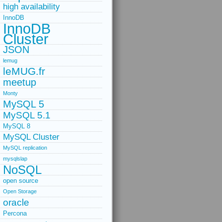
high availability
InnoDB
InnoDB
Cluster
JSON
lemug
leMUG.fr
meetup
Monty
MySQL 5
MySQL 5.1
MySQL 8
MySQL Cluster
MySQL replication
mysqlslap
NoSQL
open source
Open Storage
oracle
Percona