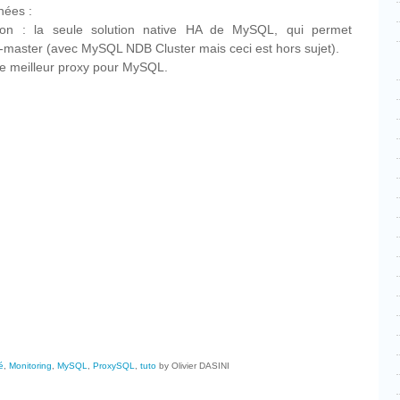
nées :
on : la seule solution native HA de MySQL, qui permet
i-master (avec MySQL NDB Cluster mais ceci est hors sujet).
e meilleur proxy pour MySQL.
cebook
Partager
é
,
Monitoring
,
MySQL
,
ProxySQL
,
tuto
by Olivier DASINI