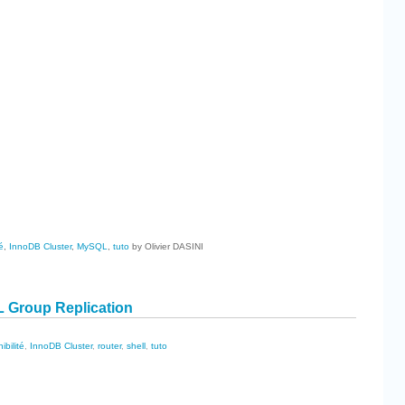
cebook
Partager
é
,
InnoDB Cluster
,
MySQL
,
tuto
by Olivier DASINI
 Group Replication
ibilité
,
InnoDB Cluster
,
router
,
shell
,
tuto
cebook
Partager