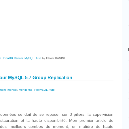
cebook
Partager
é
,
InnoDB Cluster
,
MySQL
,
tuto
by Olivier DASINI
our MySQL 5.7 Group Replication
mem
,
monitor
,
Monitoring
,
ProxySQL
,
tuto
cebook
Partager
données se doit de se reposer sur 3 piliers, la supervision
stauration et la haute disponibilité. Mon premier article de
 des meilleurs combos du moment, en matière de haute