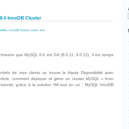
 8.0 InnoDB Cluster
bilité
,
InnoDB Cluster
,
router
,
tuto
cebook
Partager
trimestre que MySQL 8.0 est GA (8.0.11; 8.0.12), il est temps
ntiels de mes clients se trouve la Haute Disponibilité avec
rticle, comment déployer et gérer un cluster MySQL « from
 tutoriel, grâce à la solution HA tout en un : MySQL InnoDB