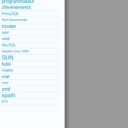
programmateur
d'événements
ProxySQL
Roch Bourbonnais
router
sgbd
shell
SkySQL
Solution Linux 2009
SUN
tuto
Viadeo
vue
vues
xml
xpath
ZFS