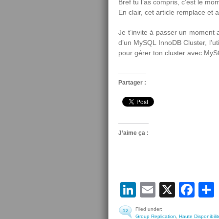
Bref tu l’as compris, c’est le mom
En clair, cet article remplace et 
Je t’invite à passer un moment 
d’un MySQL InnoDB Cluster, l’ut
pour gérer ton cluster avec MyS
Partager :
J’aime ça :
LinkedIn
Email
X
Fa
Filed under:
12
Group Replication
,
Haute Disponibilit