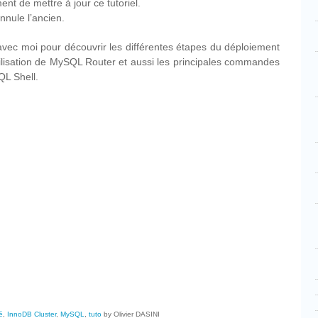
ent de mettre à jour ce tutoriel.
annule l’ancien.
avec moi pour découvrir les différentes étapes du déploiement
ilisation de MySQL Router et aussi les principales commandes
QL Shell.
cebook
Partager
é
,
InnoDB Cluster
,
MySQL
,
tuto
by Olivier DASINI