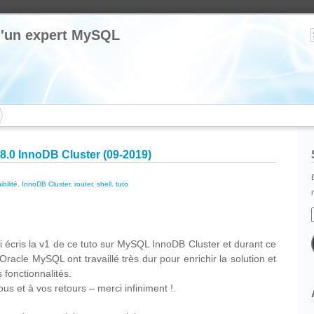
 d'un expert MySQL
8.0 InnoDB Cluster (09-2019)
bilité
,
InnoDB Cluster
,
router
,
shell
,
tuto
cebook
Partager
ai écris la v1 de ce tuto sur MySQL InnoDB Cluster et durant ce
racle MySQL ont travaillé très dur pour enrichir la solution et
fonctionnalités.
us et à vos retours – merci infiniment !.