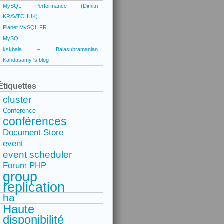
MySQL Performance (Dimitri
KRAVTCHUK)
Planet MySQL FR
MySQL
kskbala – Balasubramanian
Kandasamy 's blog
Étiquettes
cluster
Conférence
conférences
Document Store
event
event scheduler
Forum PHP
group
replication
ha
Haute
disponibilité