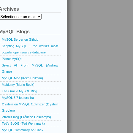
Archives
Archives
MySQL Blogs
MySQL Server on Github
Scripting MySQL – the world's most
popular open source database.
Planet MySQL
Select All From MySQL (Andrew
Grimo)
MySQL-Med (Keith Hollman)
Mablomy (Mario Beck)
The Oracle MySQL Blog
MySQL 5.7 feature list
Øystein on MySQL Optimizer (Øystein
Grøvlen)
lefred's blog (Frédéric Descamps)
Ted's BLOG (Ted Wennmark)
MySQL Community on Slack