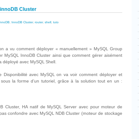
 innoDB Cluster
InnoDB
,
InnoDB Cluster
,
router
,
shell
,
tuto
cebook
Partager
 on a vu comment déployer « manuellement » MySQL Group
ster MySQL InnoDB Cluster ainsi que comment gérer aisément
ja déployé avec MySQL Shell.
te Disponibilité avec MySQL on va voir comment déployer et
 sous la forme d’un tutoriel, grâce à la solution tout en un :
oDB Cluster, HA natif de MySQL Server avec pour moteur de
e pas confondre avec MySQL NDB Cluster (moteur de stockage