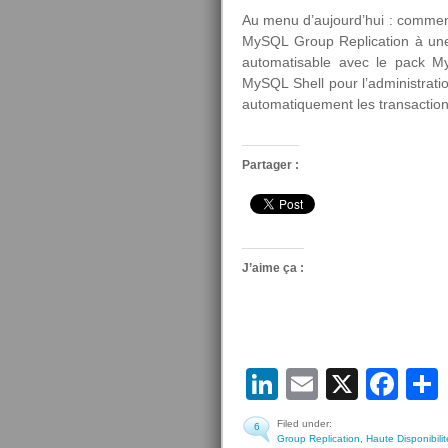
Au menu d’aujourd’hui : comment
MySQL Group Replication à une 
automatisable avec le pack My
MySQL Shell pour l’administratio
automatiquement les transactions
Partager :
J’aime ça :
LinkedIn
Email
X
Fa
Filed under:
6
Group Replication
,
Haute Disponibilit