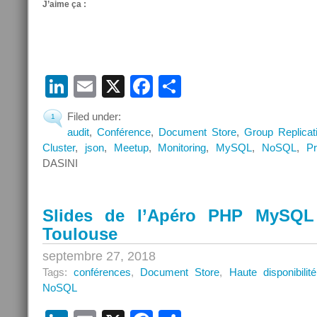
J’aime ça :
LinkedIn
Email
X
Facebook
Partager
Filed under:
1
audit
,
Conférence
,
Document Store
,
Group Replicat
Cluster
,
json
,
Meetup
,
Monitoring
,
MySQL
,
NoSQL
,
Pr
DASINI
Slides de l’Apéro PHP MySQL
Toulouse
septembre 27, 2018
Tags:
conférences
,
Document Store
,
Haute disponibilité
NoSQL