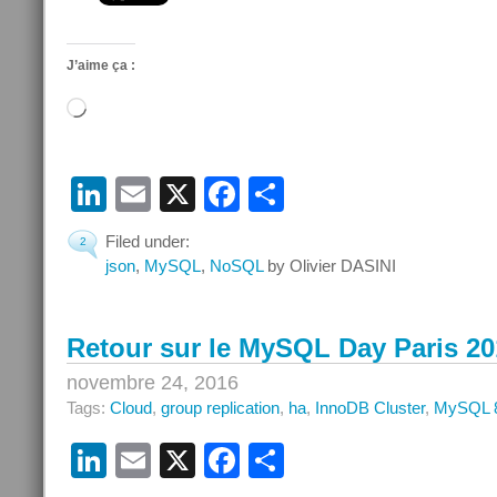
J’aime ça :
Chargement…
LinkedIn
Email
X
Facebook
Partager
Filed under:
2
json
,
MySQL
,
NoSQL
by Olivier DASINI
Retour sur le MySQL Day Paris 20
novembre 24, 2016
Tags:
Cloud
,
group replication
,
ha
,
InnoDB Cluster
,
MySQL 
LinkedIn
Email
X
Facebook
Partager