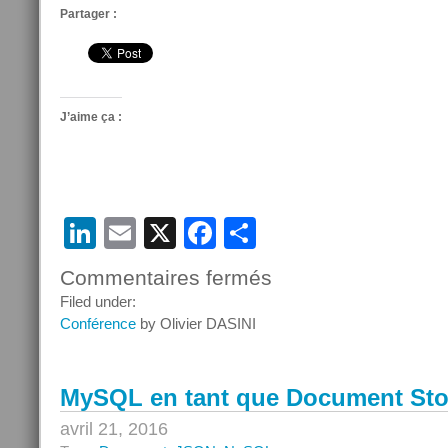
Partager :
J’aime ça :
LinkedIn
Email
X
Facebook
Partager
Commentaires fermés
sur
Oracle
Filed under:
MySQL
Conférence
by Olivier DASINI
Tech
Tour
mai
MySQL en tant que Document Sto
2016
avril 21, 2016