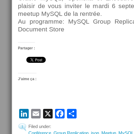
plaisir de vous inviter le mardi 6 sep
meetup MySQL de la rentrée.
Au programme: MySQL Group Replic
Document Store
Partager :
J’aime ça :
LinkedIn
Email
X
Facebook
Partager
Filed under:
1
Conférence
,
Group Replication
,
json
,
Meetup
,
MySQL