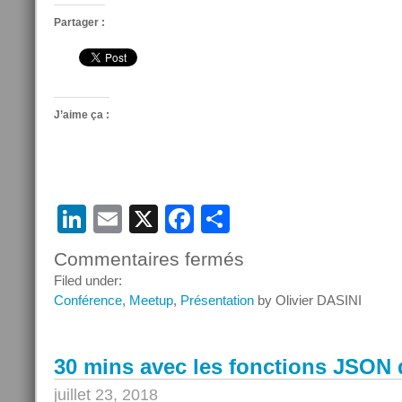
Partager :
J’aime ça :
LinkedIn
Email
X
Facebook
Partager
Commentaires fermés
sur
Apéro
Filed under:
PHP
Conférence
,
Meetup
,
Présentation
by Olivier DASINI
MySQL
8.0
avec
30 mins avec les fonctions JSO
l’AFUP
Toulouse
juillet 23, 2018