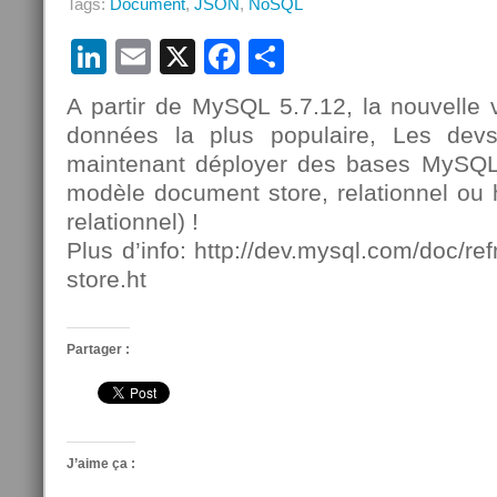
Tags:
Document
,
JSON
,
NoSQL
LinkedIn
Email
X
Facebook
Partager
A partir de MySQL 5.7.12, la nouvelle 
données la plus populaire, Les de
maintenant déployer des bases MySQL
modèle document store, relationnel ou
relationnel) !
Plus d’info: http://dev.mysql.com/doc/r
store.ht
Partager :
J’aime ça :