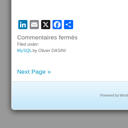
LinkedIn
Email
X
Facebook
Partager
Commentaires fermés
sur
MySQL
Filed under:
en
MySQL
by Olivier DASINI
tant
que
Document
Next Page »
Store
Powered by
Word