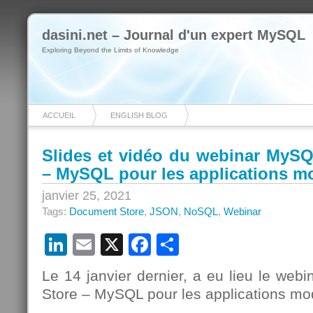
dasini.net – Journal d'un expert MySQL
Exploring Beyond the Limits of Knowledge
ACCUEIL
ENGLISH BLOG
Slides et vidéo du webinar MyS
– MySQL pour les applications m
janvier 25, 2021
Tags:
Document Store
,
JSON
,
NoSQL
,
Webinar
LinkedIn
Email
X
Facebook
Partager
Le 14 janvier dernier, a eu lieu le we
Store – MySQL pour les applications mo