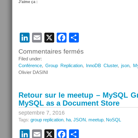
J’aime ça :
LinkedIn
Email
X
Facebook
Partager
Commentaires fermés
sur
Retour
Filed under:
sur
Conférence
,
Group Replication
,
InnoDB Cluster
,
json
,
M
le
Olivier DASINI
MySQL
Day
Paris
Retour sur le meetup – MySQL Gr
2016
MySQL as a Document Store
septembre 7, 2016
Tags:
group replication
,
ha
,
JSON
,
meetup
,
NoSQL
LinkedIn
Email
X
Facebook
Partager