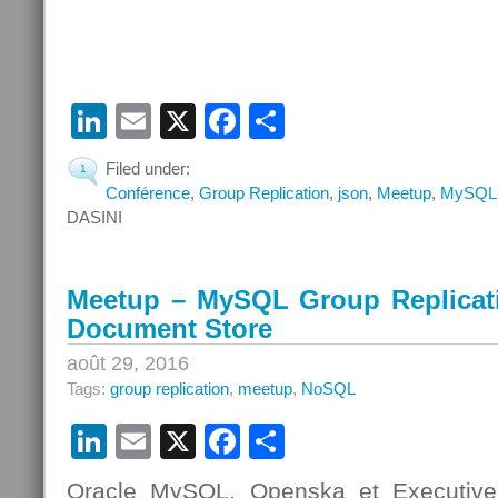
LinkedIn
Email
X
Facebook
Partager
Filed under:
1
Conférence
,
Group Replication
,
json
,
Meetup
,
MySQL
DASINI
Meetup – MySQL Group Replicat
Document Store
août 29, 2016
Tags:
group replication
,
meetup
,
NoSQL
LinkedIn
Email
X
Facebook
Partager
Oracle MySQL, Openska et Executive