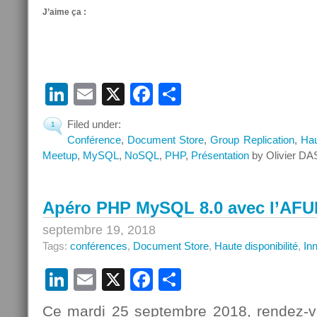
J’aime ça :
LinkedIn
Email
X
Facebook
Partager
Filed under:
1
Conférence
,
Document Store
,
Group Replication
,
Hau
Meetup
,
MySQL
,
NoSQL
,
PHP
,
Présentation
by Olivier DA
Apéro PHP MySQL 8.0 avec l’AFU
septembre 19, 2018
Tags:
conférences
,
Document Store
,
Haute disponibilité
,
In
LinkedIn
Email
X
Facebook
Partager
Ce mardi 25 septembre 2018, rendez-vo