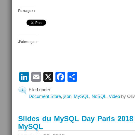
Partager :
J’aime ça :
LinkedIn
Email
X
Facebook
Partager
Filed under:
1
Document Store
,
json
,
MySQL
,
NoSQL
,
Video
by Oliv
Slides du MySQL Day Paris 201
MySQL