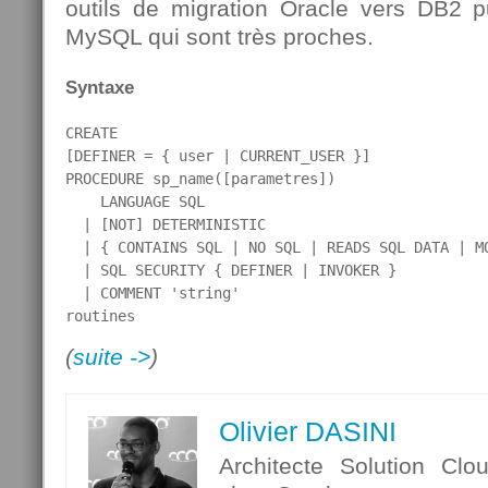
outils de migration Oracle vers DB2 
MySQL qui sont très proches.
Syntaxe
CREATE

[DEFINER = { user | CURRENT_USER }]

PROCEDURE sp_name([parametres])

    LANGUAGE SQL

  | [NOT] DETERMINISTIC

  | { CONTAINS SQL | NO SQL | READS SQL DATA | MO
  | SQL SECURITY { DEFINER | INVOKER }

  | COMMENT 'string'

routines
(
suite ->
)
Olivier DASINI
Architecte Solution Clo