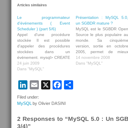
Articles similaires
Le programmateur
Présentation : MySQL 5.0
d’événements ( Event
un SGBDR mature ?
Scheduler ) (part 5/6)
MySQL est le SGBDR Ope
Appel d'une procédure
Source le plus populaire a
stockée Il est possible
monde. Sa cinquièm
d'appeler des procédures
version, sortie en octobr
stockées dans un
2005, permet de mieu
événement. mysql> CREATE
répondre au
14 novembre 2008
EVENT `_event`.`appel_ps`
24 juin 2009
problématiques d’entreprise
Dans "MySQL"
ON SCHEDULE AT
Dans "MySQL"
Au menu des nouveauté
CURRENT_TIMESTAMP DO
fonctionnelles : les vues, le
/*Appel de la procédure
procédures stockées, le
LinkedIn
Email
X
Facebook
Partager
stockée*/ CALL
déclencheurs, de nouveau
pro_stock.insert_profil('Olivier',
moteurs de stockage, l
Filed under:
'DASINI', 'Orange');
base de donnée
MySQL
by Olivier DASINI
INFORMATION_SCHEMA e
diverses…
2 Responses to “MySQL 5.0 : Un SGB
3/4)”