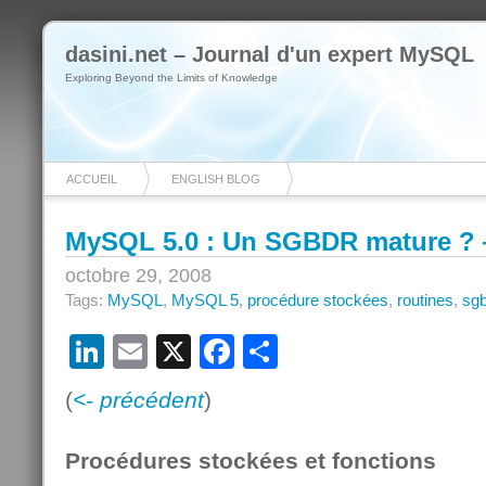
dasini.net – Journal d'un expert MySQL
Exploring Beyond the Limits of Knowledge
ACCUEIL
ENGLISH BLOG
MySQL 5.0 : Un SGBDR mature ? —
octobre 29, 2008
Tags:
MySQL
,
MySQL 5
,
procédure stockées
,
routines
,
sg
LinkedIn
Email
X
Facebook
Partager
(
<- précédent
)
Procédures stockées et fonctions