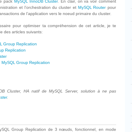
le pack
MySQL InnoDB Cluster
. En clair, on va voir comment
istration et l’orchestration du cluster et
MySQL Router
pour
nsactions de l’application vers le noeud primaire du cluster.
saire pour optimiser ta compréhension de cet article, je te
e des articles suivants:
L Group Replication
p Replication
ster
r MySQL Group Replication
oDB Cluster, HA natif de MySQL Server, solution à ne pas
ster
.
MySQL Group Replication de 3 nœuds, fonctionnel, en mode