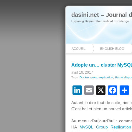
dasini.net – Journal
Exploring Beyond the Limits of Knowledge
ACCUEIL
ENGLISH BLOG
Adopte un… cluster MySQL
avril 10, 2017
Tags:
Docker
,
group replication
,
Haute dispon
LinkedIn
Email
X
Fa
Autant le dire tout de suite, rien
C’est bel et bien un nouvel artic
Au menu d’aujourd’hui : commen
HA
MySQL Group Replication