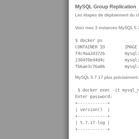
MySQL Group Replication
Les étapes de déploiement du cl
Voici mes 3 instances MySQL 5.
$ docker ps

CONTAINER ID        IMAGE
f4c4aa2d3726        mysql
2304f0e44d4c        mysql
MySQL 5.7.17 plus précisément.
 $ docker exec -it mysql_n
Enter password: 

+------------+

| version()  |

+------------+

| 5.7.17-log |

+------------+