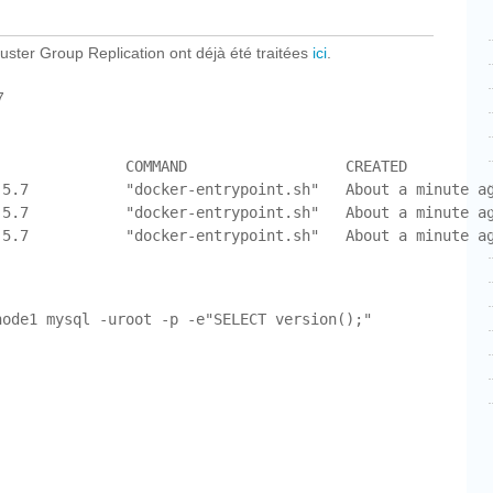
uster Group Replication ont déjà été traitées
ici
.
7
               COMMAND                  CREATED          
:5.7           "docker-entrypoint.sh"   About a minute ag
:5.7           "docker-entrypoint.sh"   About a minute ag
ode1 mysql -uroot -p -e"SELECT version();"
