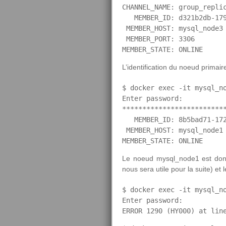
CHANNEL_NAME: group_replic
   MEMBER_ID: d321b2db-179
 MEMBER_HOST: mysql_node3

 MEMBER_PORT: 3306

MEMBER_STATE: ONLINE
L’identification du noeud primair
$ docker exec -it mysql_n
Enter password: 

**************************
   MEMBER_ID: 8b5bad71-172
 MEMBER_HOST: mysql_node1

MEMBER_STATE: ONLINE
Le noeud mysql_node1 est donc 
nous sera utile pour la suite) et 
$ docker exec -it mysql_no
Enter password: 

ERROR 1290 (HY000) at lin