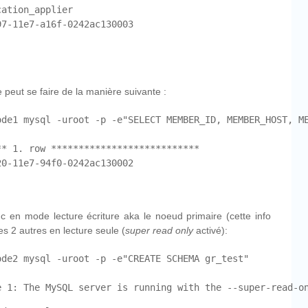
ation_applier

7-11e7-a16f-0242ac130003

e peut se faire de la manière suivante :
ode1 mysql -uroot -p -e"SELECT MEMBER_ID, MEMBER_HOST, ME
* 1. row ***************************

0-11e7-94f0-0242ac130002

en mode lecture écriture aka le noeud primaire (cette info
les 2 autres en lecture seule (
super read only
activé):
de2 mysql -uroot -p -e"CREATE SCHEMA gr_test"

e 1: The MySQL server is running with the --super-read-o