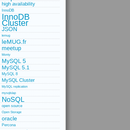
high availability
InnoDB
InnoDB
Cluster
JSON
lemug
leMUG.fr
meetup
Monty
MySQL 5
MySQL 5.1
MySQL 8
MySQL Cluster
MySQL replication
mysqlslap
NoSQL
open source
Open Storage
oracle
Percona