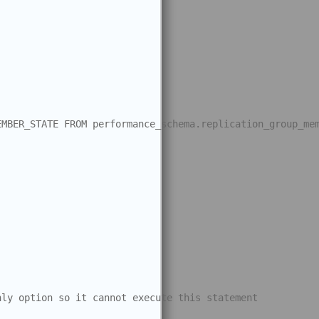
MBER_STATE FROM performance_schema.replication_group_mem
nly option so it cannot execute this statement