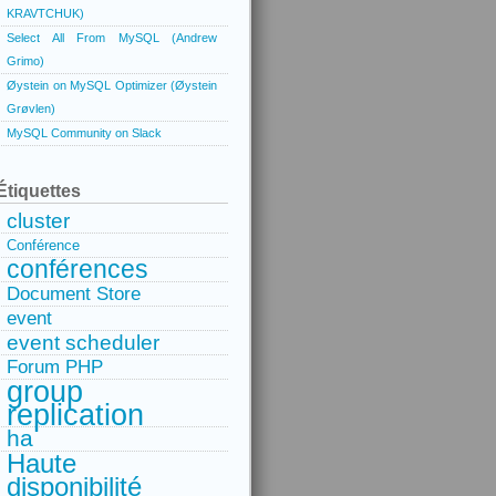
KRAVTCHUK)
Select All From MySQL (Andrew
Grimo)
Øystein on MySQL Optimizer (Øystein
Grøvlen)
MySQL Community on Slack
Étiquettes
cluster
Conférence
conférences
Document Store
event
event scheduler
Forum PHP
group
replication
ha
Haute
disponibilité