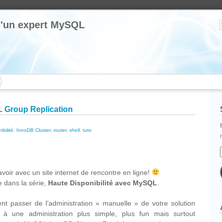
 d'un expert MySQL
 Group Replication
ibilité
,
InnoDB Cluster
,
router
,
shell
,
tuto
cebook
Partager
 avoir avec un site internet de rencontre en ligne!
le dans la série,
Haute Disponibilité avec MySQL
.
t passer de l’administration « manuelle » de votre solution
à une administration plus simple, plus fun mais surtout