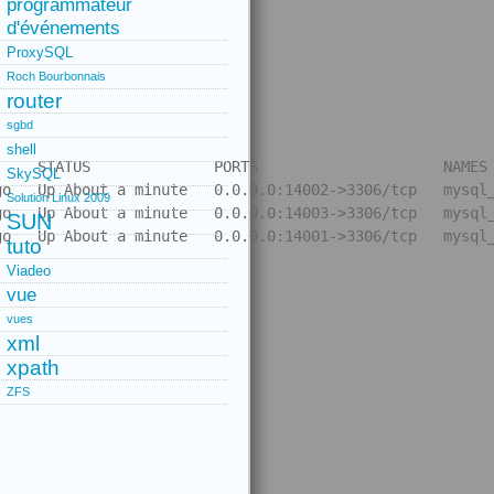
programmateur
d'événements
ProxySQL
Roch Bourbonnais
router
sgbd
shell
    STATUS              PORTS                     NAMES

SkySQL
o   Up About a minute   0.0.0.0:14002->3306/tcp   mysql_
Solution Linux 2009
o   Up About a minute   0.0.0.0:14003->3306/tcp   mysql_
SUN
tuto
Viadeo
vue
vues
xml
xpath
ZFS