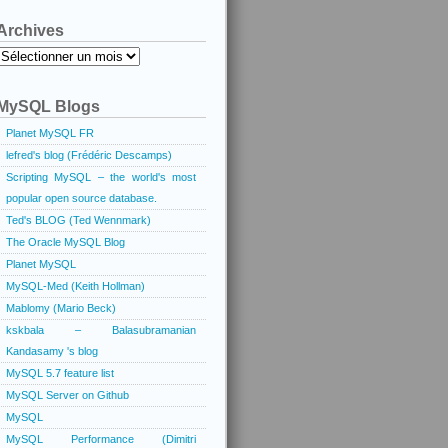
Archives
Archives
MySQL Blogs
Planet MySQL FR
lefred's blog (Frédéric Descamps)
Scripting MySQL – the world's most
popular open source database.
Ted's BLOG (Ted Wennmark)
The Oracle MySQL Blog
Planet MySQL
MySQL-Med (Keith Hollman)
Mablomy (Mario Beck)
kskbala – Balasubramanian
Kandasamy 's blog
MySQL 5.7 feature list
MySQL Server on Github
MySQL
MySQL Performance (Dimitri