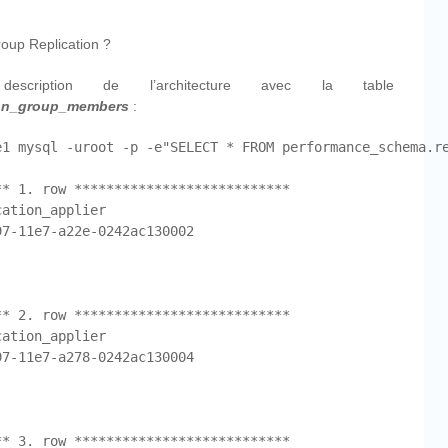
oup Replication ?
cription de l’architecture avec la table
ion_group_members
:
e1 mysql -uroot -p -e"SELECT * FROM performance_schema.re
* 1. row ***************************

ation_applier

7-11e7-a22e-0242ac130002

* 2. row ***************************

ation_applier

7-11e7-a278-0242ac130004

* 3. row ***************************
