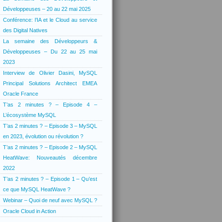
Développeuses – 20 au 22 mai 2025
Conférence: l’IA et le Cloud au service
des Digital Natives
La semaine des Développeurs &
Développeuses – Du 22 au 25 mai
2023
Interview de Olivier Dasini, MySQL
Principal Solutions Architect EMEA
Oracle France
T’as 2 minutes ? – Episode 4 –
L’écosystème MySQL
T’as 2 minutes ? – Episode 3 – MySQL
en 2023, évolution ou révolution ?
T’as 2 minutes ? – Episode 2 – MySQL
HeatWave: Nouveautés décembre
2022
T’as 2 minutes ? – Episode 1 – Qu’est
ce que MySQL HeatWave ?
Webinar – Quoi de neuf avec MySQL ?
Oracle Cloud in Action