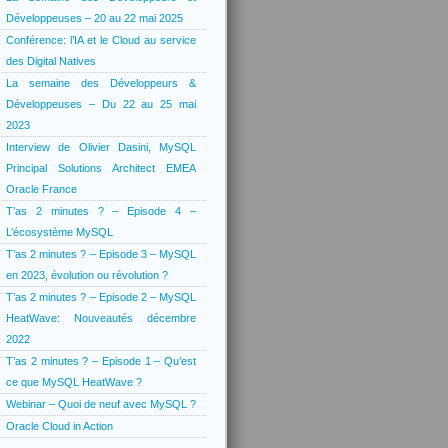
Développeuses – 20 au 22 mai 2025
Conférence: l’IA et le Cloud au service
des Digital Natives
La semaine des Développeurs &
Développeuses – Du 22 au 25 mai
2023
Interview de Olivier Dasini, MySQL
Principal Solutions Architect EMEA
Oracle France
T’as 2 minutes ? – Episode 4 –
L’écosystème MySQL
T’as 2 minutes ? – Episode 3 – MySQL
en 2023, évolution ou révolution ?
T’as 2 minutes ? – Episode 2 – MySQL
HeatWave: Nouveautés décembre
2022
T’as 2 minutes ? – Episode 1 – Qu’est
ce que MySQL HeatWave ?
Webinar – Quoi de neuf avec MySQL ?
Oracle Cloud in Action