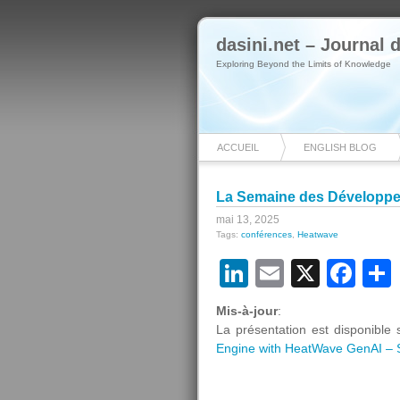
dasini.net – Journal
Exploring Beyond the Limits of Knowledge
ACCUEIL
ENGLISH BLOG
La Semaine des Développeu
mai 13, 2025
Tags:
conférences
,
Heatwave
LinkedIn
Email
X
Fa
Mis-à-jour
:
La présentation est disponibl
Engine with HeatWave GenAI – S