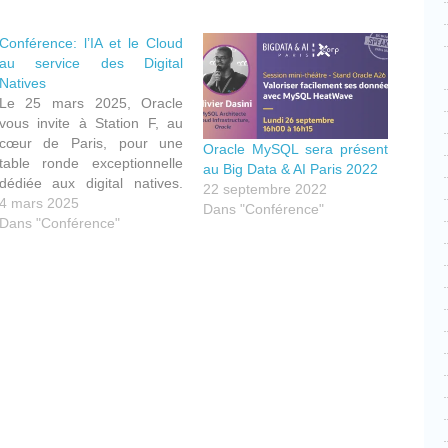
Conférence: l’IA et le Cloud
au service des Digital
Natives
Le 25 mars 2025, Oracle
vous invite à Station F, au
cœur de Paris, pour une
Oracle MySQL sera présent
table ronde exceptionnelle
au Big Data & AI Paris 2022
dédiée aux digital natives.
22 septembre 2022
Cet événement
4 mars 2025
Dans "Conférence"
incontournable explore les
Dans "Conférence"
dernières innovations en
matière de cloud,
d’intelligence artificielle (IA)
cebook
Partager
générative et de gestion des
données avec HeatWave et
MySQL.