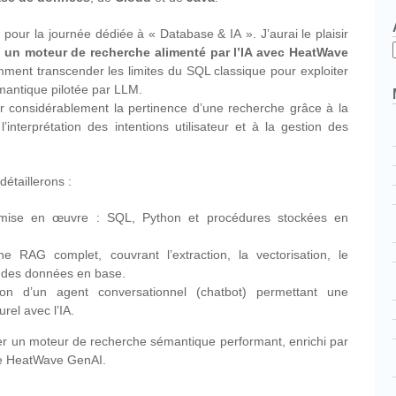
h
pour la journée dédiée à « Database & IA ». J’aurai le plaisir
 un moteur de recherche alimenté par l’IA avec HeatWave
mment transcender les limites du SQL classique pour exploiter
mantique pilotée par LLM.
ir considérablement la pertinence d’une recherche grâce à la
interprétation des intentions utilisateur et à la gestion des
étaillerons :
 mise en œuvre : SQL, Python et procédures stockées en
ine RAG complet, couvrant l’extraction, la vectorisation, le
on des données en base.
on d’un agent conversationnel (chatbot) permettant une
rel avec l’IA.
 un moteur de recherche sémantique performant, enrichi par
cle HeatWave GenAI.