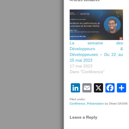
Articles similaires
La semaine des
Développeurs &
Développeuses – Du 22 au
25 mai 2023
17 mai 2023
Dans "Conférence"
LinkedIn
Email
X
Fa
Filed under:
Conférence
,
Présentation
by Olivier DASINI
Leave a Reply