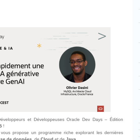
Développeurs et Développeuses Oracle Dev Days – Édition
5
!
 vous propose un programme riche explorant les dernières
se de données
, de
Cloud
et de
Java
.