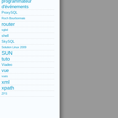
programmateur
d'événements
ProxySQL
Roch Bourbonnais
router
sgbd
shell
SkySQL
Solution Linux 2009
SUN
tuto
Viadeo
vue
vues
xml
xpath
ZFS