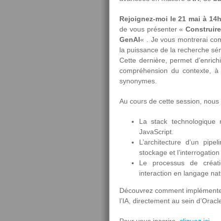
Rejoignez-moi le 21 mai à 14
de vous présenter «
Construire
GenAI
« . Je vous montrerai co
la puissance de la recherche sé
Cette dernière, permet d’enrich
compréhension du contexte, à l’
synonymes.
Au cours de cette session, nous d
La stack technologique
JavaScript.
L’architecture d’un pipel
stockage et l’interrogati
Le processus de créati
interaction en langage natu
Découvrez comment implémenter
l’IA, directement au sein d’Ora