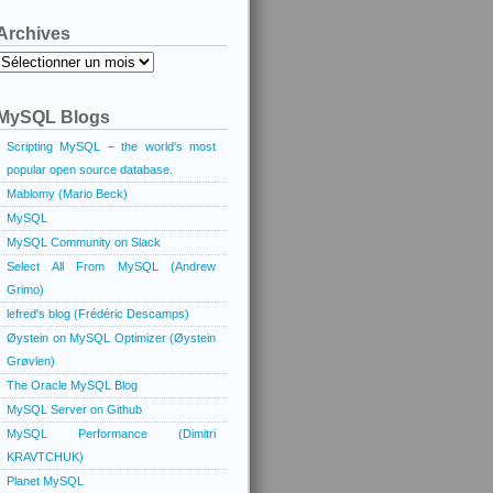
Archives
Archives
MySQL Blogs
Scripting MySQL – the world's most
popular open source database.
Mablomy (Mario Beck)
MySQL
MySQL Community on Slack
Select All From MySQL (Andrew
Grimo)
lefred's blog (Frédéric Descamps)
Øystein on MySQL Optimizer (Øystein
Grøvlen)
The Oracle MySQL Blog
MySQL Server on Github
MySQL Performance (Dimitri
KRAVTCHUK)
Planet MySQL