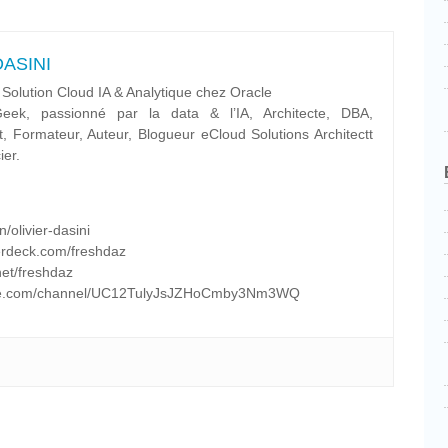
 DASINI
 Solution Cloud IA & Analytique chez Oracle
ek, passionné par la data & l’IA, Architecte, DBA,
t, Formateur, Auteur, Blogueur eCloud Solutions Architectt
ier.
/olivier-dasini
erdeck.com/freshdaz
net/freshdaz
tube.com/channel/UC12TulyJsJZHoCmby3Nm3WQ