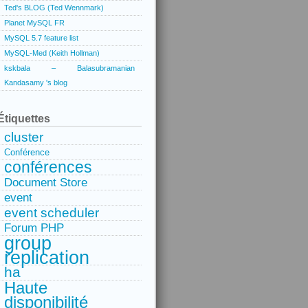
Ted's BLOG (Ted Wennmark)
Planet MySQL FR
MySQL 5.7 feature list
MySQL-Med (Keith Hollman)
kskbala – Balasubramanian
Kandasamy 's blog
Étiquettes
cluster
Conférence
conférences
Document Store
event
event scheduler
Forum PHP
group
replication
ha
Haute
disponibilité