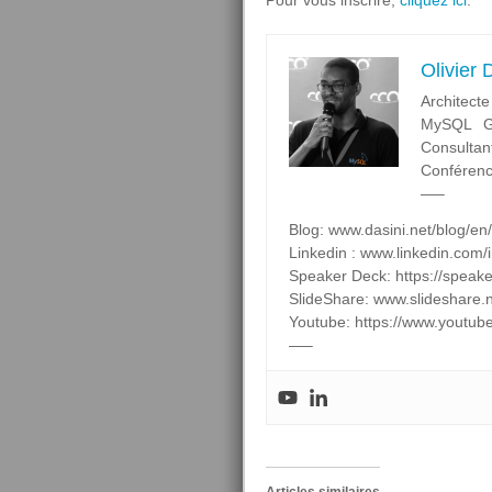
Pour vous inscrire,
cliquez
ici
.
Olivier
Architecte
MySQL Ge
Consultan
Conférenc
—–
Blog: www.dasini.net/blog/en/
Linkedin : www.linkedin.com/in
Speaker Deck: https://speak
SlideShare: www.slideshare.
Youtube: https://www.you
—–