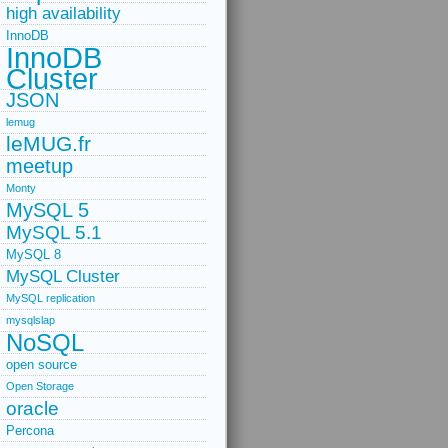
high availability
InnoDB
InnoDB
Cluster
JSON
lemug
leMUG.fr
meetup
Monty
MySQL 5
MySQL 5.1
MySQL 8
MySQL Cluster
MySQL replication
mysqlslap
NoSQL
open source
Open Storage
oracle
Percona