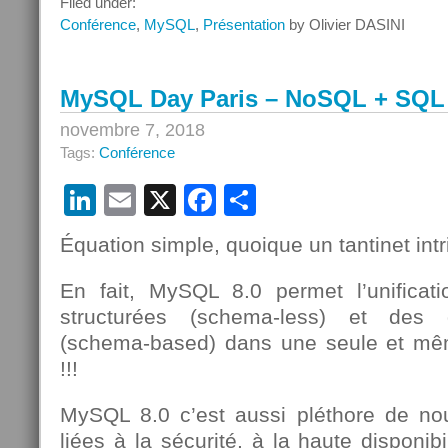
Filed under:
–
Conférence
,
MySQL
,
Présentation
by Olivier DASINI
Les
avantages
de
MySQL Day Paris – NoSQL + SQ
MySQL
Enterprise
novembre 7, 2018
Edition
Tags:
Conférence
LinkedIn
Email
X
Facebook
Partager
Équation simple, quoique un tantinet intr
En fait, MySQL 8.0 permet l’unifica
structurées (schema-less) et des 
(schema-based) dans une seule et mêm
!!!
MySQL 8.0 c’est aussi pléthore de nouv
liées à la sécurité, à la haute disponibi