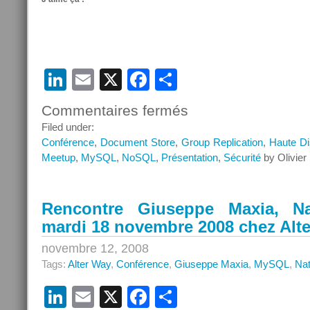
LinkedIn
Email
X
Facebook
Partager
Commentaires fermés
sur
MySQL
Filed under:
Day
Conférence
,
Document Store
,
Group Replication
,
Haute Dis
Paris
Meetup
,
MySQL
,
NoSQL
,
Présentation
,
Sécurité
by Olivier
–
NoSQL
+
Rencontre Giuseppe Maxia, Na
SQL
mardi 18 novembre 2008 chez Alt
=
MySQL
novembre 12, 2008
Tags:
Alter Way
,
Conférence
,
Giuseppe Maxia
,
MySQL
,
Nat
LinkedIn
Email
X
Facebook
Partager