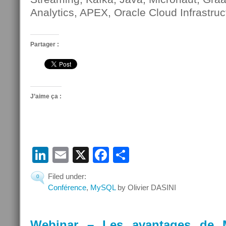
Analytics, APEX, Oracle Cloud Infrastruc
Partager :
J’aime ça :
LinkedIn
Email
X
Facebook
Partager
Filed under:
0
Conférence
,
MySQL
by Olivier DASINI
Webinar – Les avantages de 