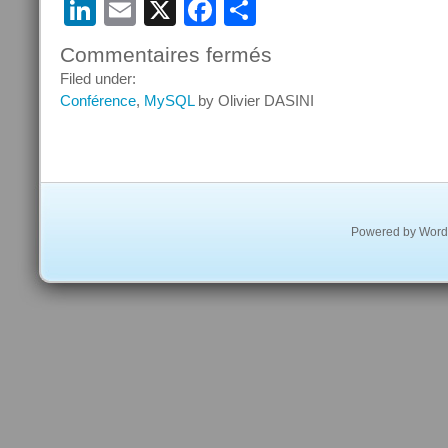
LinkedIn
Email
X
Facebook
Partager
Commentaires fermés
sur
Rencontre
Filed under:
Giuseppe
Conférence
,
MySQL
by Olivier DASINI
Maxia,
Nat
Makarévitch
le
mardi
18
Powered by
Word
novembre
2008
chez
Alter
Way