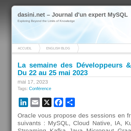
dasini.net – Journal d'un expert MySQL
Exploring Beyond the Limits of Knowledge
ACCUEIL
ENGLISH BLOG
La semaine des Développeurs &
Du 22 au 25 mai 2023
mai 17, 2023
Tags:
Conférence
LinkedIn
Email
X
Facebook
Partager
Oracle vous propose des sessions en fr
suivants : MySQL, Cloud Native, IA, Ku
Streaming, Kafka, Java, Micronaut, Gra