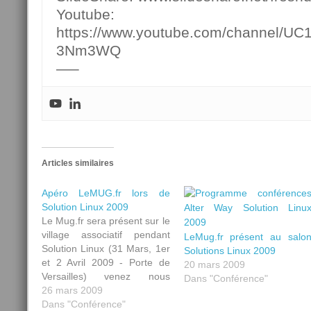
Youtube:
https://www.youtube.com/channel/U
3Nm3WQ
—–
Articles similaires
Apéro LeMUG.fr lors de
Solution Linux 2009
Le Mug.fr sera présent sur le
village associatif pendant
LeMug.fr présent au salo
Solution Linux (31 Mars, 1er
Solutions Linux 2009
et 2 Avril 2009 - Porte de
20 mars 2009
Versailles) venez nous
Dans "Conférence"
rendre visite. Mercredi 1er
26 mars 2009
Avril, pendant la ‘nocturne’
Dans "Conférence"