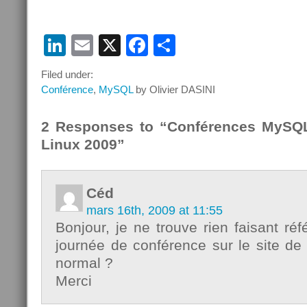
nous vous invitions à venir
fêter le Mug sur le stand F30
prêté pour l’occasion par
LinkedIn
Email
X
Facebook
Partager
Anaska du…
Filed under:
Conférence
,
MySQL
by Olivier DASINI
2 Responses to “Conférences MySQL
Linux 2009”
Céd
mars 16th, 2009 at 11:55
Bonjour, je ne trouve rien faisant ré
journée de conférence sur le site de
normal ?
Merci