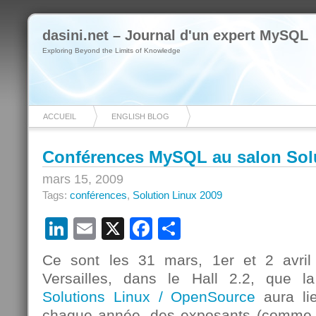
dasini.net – Journal d'un expert MySQL
Exploring Beyond the Limits of Knowledge
ACCUEIL
ENGLISH BLOG
Conférences MySQL au salon Solu
mars 15, 2009
Tags:
conférences
,
Solution Linux 2009
LinkedIn
Email
X
Facebook
Partager
Ce sont les 31 mars, 1er et 2 avri
Versailles, dans le Hall 2.2, que 
Solutions Linux / OpenSource
aura li
chaque année, des exposants (comm