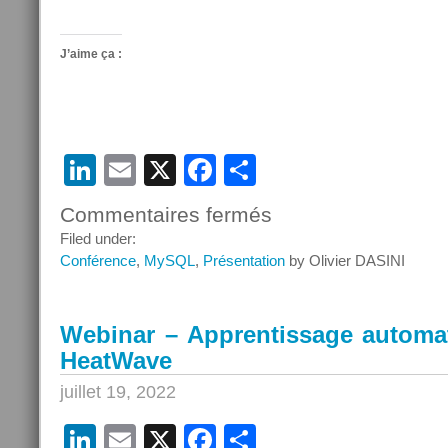
J’aime ça :
LinkedIn
Email
X
Facebook
Partager
Commentaires fermés
sur
Webinar
Filed under:
–
Conférence
,
MySQL
,
Présentation
by Olivier DASINI
Les
avantages
de
Webinar – Apprentissage autom
MySQL
HeatWave
Enterprise
Edition
juillet 19, 2022
LinkedIn
Email
X
Facebook
Partager