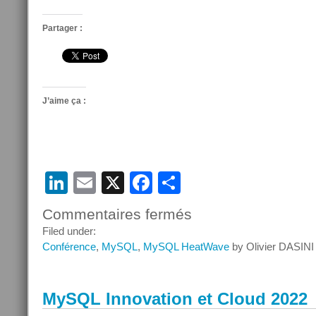
Partager :
J’aime ça :
LinkedIn
Email
X
Facebook
Partager
Commentaires fermés
sur
Oracle
Filed under:
Cloud
Conférence
,
MySQL
,
MySQL HeatWave
by Olivier DASINI
in
Action
MySQL Innovation et Cloud 2022