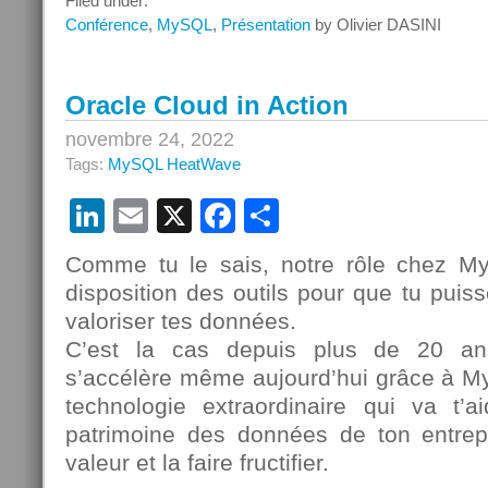
Filed under:
–
Conférence
,
MySQL
,
Présentation
by Olivier DASINI
Quoi
de
neuf
Oracle Cloud in Action
avec
MySQL
novembre 24, 2022
?
Tags:
MySQL HeatWave
LinkedIn
Email
X
Facebook
Partager
Comme tu le sais, notre rôle chez M
disposition des outils pour que tu puiss
valoriser tes données.
C’est la cas depuis plus de 20 an
s’accélère même aujourd’hui grâce à 
technologie extraordinaire qui va t’a
patrimoine des données de ton entrep
valeur et la faire fructifier.