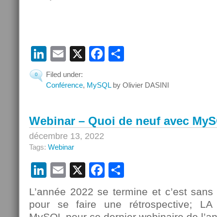
LinkedIn
Email
X
Facebook
Partager
Filed under:
0
Conférence
,
MySQL
by Olivier DASINI
Webinar – Quoi de neuf avec My
décembre 13, 2022
Tags:
Webinar
LinkedIn
Email
X
Facebook
Partager
L’année 2022 se termine et c’est san
pour se faire une rétrospective; LA 
MySQL pour ce dernier webinaire de l’a