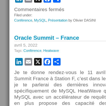
Commentaires fermés
sur
Webinar
Filed under:
–
Conférence
,
MySQL
,
Présentation
by Olivier DASINI
Apprentissage
automatique
avec
Oracle Summit – France
MySQL
HeatWave
avril 5, 2022
Tags:
Conférence
,
Heatwave
LinkedIn
Email
X
Facebook
Partager
Je te donne rendez-vous le 11 avril
Summit France à Station F, c’est dans l
je te parlerai des dernières inno
spécifiquement de MySQL HeatWave qui
MySQL avec un accélérateur de requêt
en plus propose des capacité de