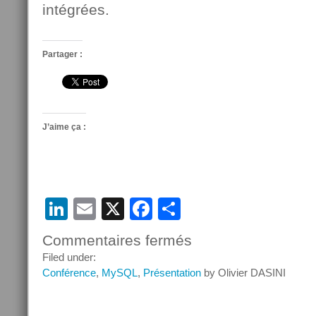
intégrées.
Partager :
J’aime ça :
LinkedIn
Email
X
Facebook
Partager
Commentaires fermés
sur
Oracle
Filed under:
Summit
Conférence
,
MySQL
,
Présentation
by Olivier DASINI
–
France