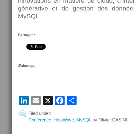
innovations en matière de cloud, d’intelli
générative et de gestion des donné
MySQL.
Partager :
J’aime ça :
LinkedIn
Email
X
Facebook
Partager
Filed under:
0
Conférence
,
HeatWave
,
MySQL
by Olivier DASINI