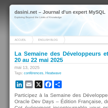
dasini.net – Journal d'un expert MySQL
Exploring Beyond the Limits of Knowledge
ACCUEIL
ENGLISH BLOG
La Semaine des Développeurs e
20 au 22 mai 2025
mai 13, 2025
Tags:
conférences
,
Heatwave
LinkedIn
Email
X
Facebook
Partager
Participez à la Semaine des Développ
Oracle Dev Days – Édition Française, d
Cet événement incontournable vous 