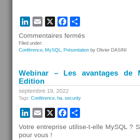
LinkedIn
Email
X
Facebook
Partager
Commentaires fermés
sur
Oracle
Filed under:
MySQL
Conférence
,
MySQL
,
Présentation
by Olivier DASINI
sera
présent
au
Webinar – Les avantages de 
Big
Edition
Data
&
septembre 19, 2022
AI
Tags:
Conférence
,
ha
,
security
Paris
2022
LinkedIn
Email
X
Facebook
Partager
Votre entreprise utilise-t-elle MySQL ? S
pour vous !