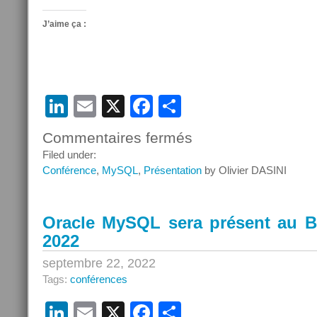
J’aime ça :
LinkedIn
Email
X
Facebook
Partager
Commentaires fermés
sur
MySQL
Filed under:
Innovation
Conférence
,
MySQL
,
Présentation
by Olivier DASINI
et
Cloud
2022
Oracle MySQL sera présent au Bi
2022
septembre 22, 2022
Tags:
conférences
LinkedIn
Email
X
Facebook
Partager