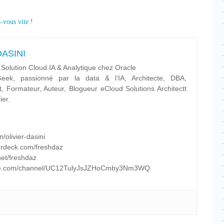
z-vous vite
!
 DASINI
 Solution Cloud IA & Analytique chez Oracle
ek, passionné par la data & l’IA, Architecte, DBA,
t, Formateur, Auteur, Blogueur eCloud Solutions Architectt
ier.
/olivier-dasini
erdeck.com/freshdaz
net/freshdaz
tube.com/channel/UC12TulyJsJZHoCmby3Nm3WQ