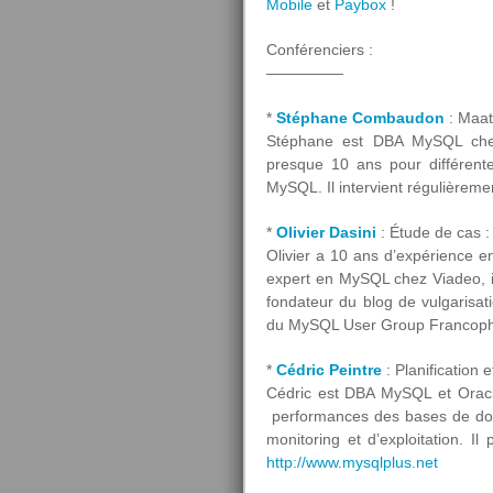
Mobile
et
Paybox
!
Conférenciers :
—————
*
Stéphane Combaudon
: Maat
Stéphane est DBA MySQL chez 
presque 10 ans pour différente
MySQL. Il intervient régulièreme
*
Olivier Dasini
: Étude de cas 
Olivier a 10 ans d’expérience e
expert en MySQL chez Viadeo, il 
fondateur du blog de vulgaris
du MySQL User Group Franco
*
Cédric Peintre
: Planificatio
Cédric est DBA MySQL et Oracle
performances des bases de donné
monitoring et d’exploitation. 
http://www.mysqlplus.net