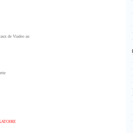
ocaux de Viadeo au
ette
GATOIRE