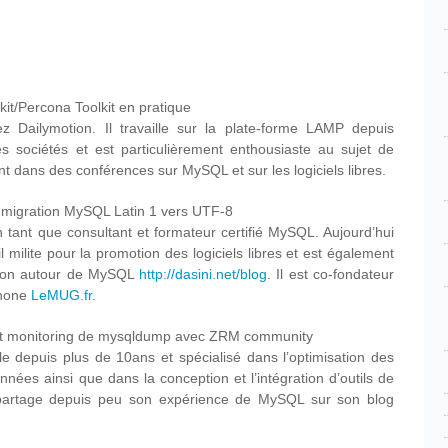
kit/Percona Toolkit en pratique
Dailymotion. Il travaille sur la plate-forme LAMP depuis
s sociétés et est particulièrement enthousiaste au sujet de
nt dans des conférences sur MySQL et sur les logiciels libres.
: migration MySQL Latin 1 vers UTF-8
n tant que consultant et formateur certifié MySQL. Aujourd’hui
milite pour la promotion des logiciels libres et est également
ation autour de MySQL
http://dasini.net/blog
. Il est co-fondateur
phone
LeMUG.fr
.
n et monitoring de mysqldump avec ZRM community
 depuis plus de 10ans et spécialisé dans l’optimisation des
es ainsi que dans la conception et l’intégration d’outils de
Il partage depuis peu son expérience de MySQL sur son blog