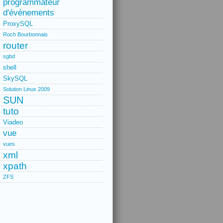
programmateur
d'événements
ProxySQL
Roch Bourbonnais
router
sgbd
shell
SkySQL
Solution Linux 2009
SUN
tuto
Viadeo
vue
vues
xml
xpath
ZFS