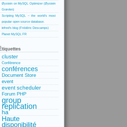
Øystein on MySQL Optimizer (Øystein
Grøvlen)
Scripting MySQL – the world's most
popular open source database.
lefred's blog (Frédéric Descamps)
Planet MySQL FR
Étiquettes
cluster
Conférence
conférences
Document Store
event
event scheduler
Forum PHP
group
replication
ha
Haute
disponibilité