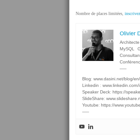
Nombre de places limitées,
inscrive
Olivier
Architecte
MySQL Ge
Consultan
Conférenc
—–
Blog: www.dasini.net/blog/en/
Linkedin : www.linkedin.com/in
Speaker Deck: https://speak
SlideShare: www.slideshare.
Youtube: https://www.you
—–