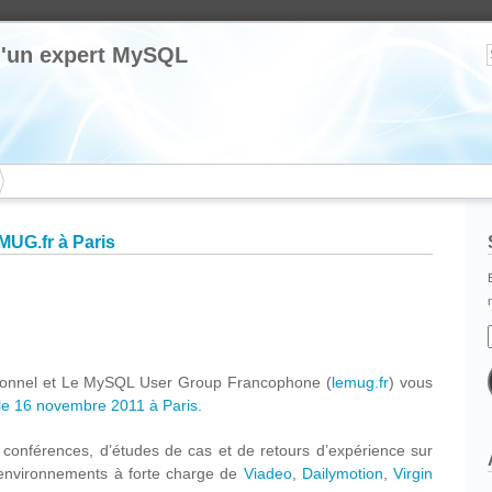
 d'un expert MySQL
UG.fr à Paris
cebook
Partager
sionnel et Le MySQL User Group Francophone (
lemug.fr
) vous
le 16 novembre 2011 à Paris
.
 4 conférences, d’études de cas et de retours d’expérience sur
s environnements à forte charge de
Viadeo
,
Dailymotion
,
Virgin