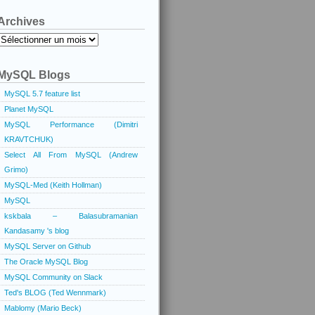
Archives
Archives
MySQL Blogs
MySQL 5.7 feature list
Planet MySQL
MySQL Performance (Dimitri
KRAVTCHUK)
Select All From MySQL (Andrew
Grimo)
MySQL-Med (Keith Hollman)
MySQL
kskbala – Balasubramanian
Kandasamy 's blog
MySQL Server on Github
The Oracle MySQL Blog
MySQL Community on Slack
Ted's BLOG (Ted Wennmark)
Mablomy (Mario Beck)