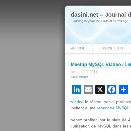
dasini.net – Journal
Exploring Beyond the Limits of Knowledge
ACCUEIL
ENGLISH BLOG
Meetup MySQL Viadeo / LeM
octobre 20, 2011
Tags:
Viadeo
LinkedIn
Email
X
Fa
Viadeo
le réseau social profes
invitent à une
rencontre MySQL 
Venez profiter, par le biais de
l’utilisation de MySQL dans le