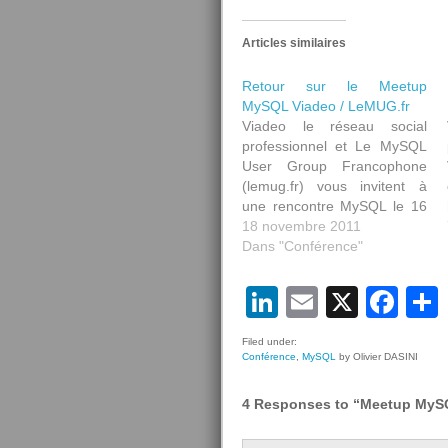
Articles similaires
Retour sur le Meetup
MySQL Viadeo / LeMUG.fr
Viadeo le réseau social
professionnel et Le MySQL
User Group Francophone
(lemug.fr) vous invitent à
une rencontre MySQL le 16
novembre 2011 à Paris.
18 novembre 2011
Venez profiter, par le biais de
Dans "Conférence"
4 conférences, d’études de
cas et de retours
LinkedIn
Email
X
Fa
d’expérience sur l’utilisation
de MySQL dans les
Filed under:
environnements à forte
Conférence
,
MySQL
by Olivier DASINI
charge de…
4 Responses to “Meetup MySQ