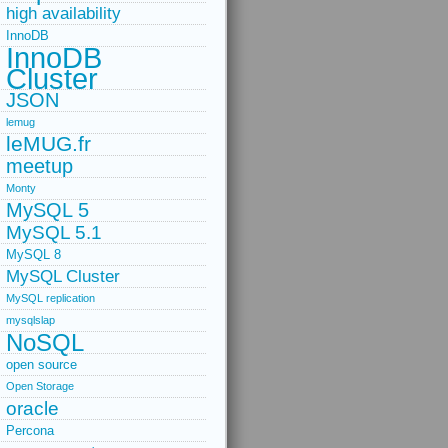
high availability
InnoDB
InnoDB
Cluster
JSON
lemug
leMUG.fr
meetup
Monty
MySQL 5
MySQL 5.1
MySQL 8
MySQL Cluster
MySQL replication
mysqlslap
NoSQL
open source
Open Storage
oracle
Percona