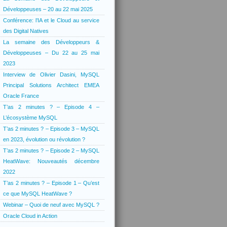
Développeuses – 20 au 22 mai 2025
Conférence: l’IA et le Cloud au service
des Digital Natives
La semaine des Développeurs &
Développeuses – Du 22 au 25 mai
2023
Interview de Olivier Dasini, MySQL
Principal Solutions Architect EMEA
Oracle France
T’as 2 minutes ? – Episode 4 –
L’écosystème MySQL
T’as 2 minutes ? – Episode 3 – MySQL
en 2023, évolution ou révolution ?
T’as 2 minutes ? – Episode 2 – MySQL
HeatWave: Nouveautés décembre
2022
T’as 2 minutes ? – Episode 1 – Qu’est
ce que MySQL HeatWave ?
Webinar – Quoi de neuf avec MySQL ?
Oracle Cloud in Action