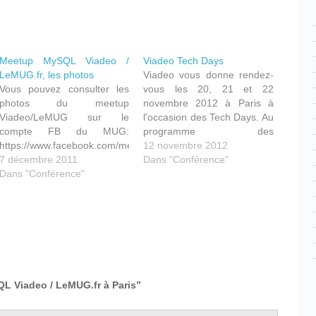
Meetup MySQL Viadeo /
Viadeo Tech Days
LeMUG.fr, les photos
Viadeo vous donne rendez-
Vous pouvez consulter les
vous les 20, 21 et 22
photos du meetup
novembre 2012 à Paris à
Viadeo/LeMUG sur le
l'occasion des Tech Days. Au
compte FB du MUG:
programme des
https://www.facebook.com/media/set/?
conférences: - MySQL avec
12 novembre 2012
set=a.10150393843136937.345851.46154571936&type=3
7 décembre 2011
MHA - HDFS HA - Neo4J -
Dans "Conférence"
Dans "Conférence"
Puppet - UX ...
http://techdays.viadeo.com/
cebook
Partager
L Viadeo / LeMUG.fr à Paris”