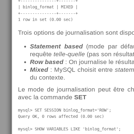
+---------------+-------+

| binlog_format | MIXED |

+---------------+-------+

1 row in set (0.00 sec)
Trois options de journalisation sont dispo
Statement
based
(mode par défaut
requête
telle-quelle
(pas son résultat
Row
based
: On journalise le résult
Mixed
: MySQL choisit entre
statem
du contexte.
Le mode de journalisation peut être 
avec la commande
SET
mysql> SET SESSION binlog_format='ROW';

Query OK, 0 rows affected (0.00 sec)

mysql> SHOW VARIABLES LIKE 'binlog_format';
