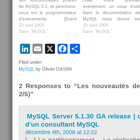
des fonctionnalités phares
créer notre premie
de MySQL 5.1, et penchons-
événement, un coup d'oei
nous sur le programmateur
dans la documentation d
d'évènements (Event
MySQL nous donne le
Scheduler) présent depuis
20 avril 2009
informations suivantes:
30 avril 2009
MySQL 5.1.6 . Cet article est
Dans "MySQL"
Dans "MySQL"
rédigé avec la version 5.1.22
de MySQL. Qu'est-ce qu'un
LinkedIn
Email
X
Facebook
Partager
programmateur
d'évènements ? Le
Filed under:
programmateur
d'événements ou « event
MySQL
by Olivier DASINI
scheduler » offre la
possibilité, à l'administrateur
2 Responses to “Les nouveautés d
de…
2/5)”
MySQL Server 5.1.30 GA release | d
d'un consultant MySQL
décembre 4th, 2008 at 12:22
[…] Le partitionnement – La réplicat