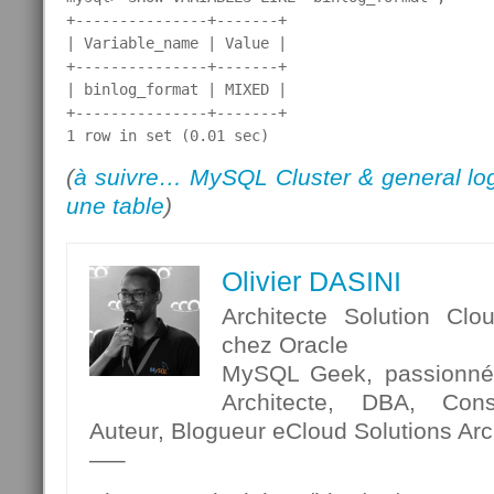
+---------------+-------+

| Variable_name | Value |

+---------------+-------+

| binlog_format | MIXED |

+---------------+-------+

1 row in set (0.01 sec)
(
à suivre… MySQL Cluster & general log
une table
)
Olivier DASINI
Architecte Solution Clo
chez Oracle
MySQL Geek, passionné p
Architecte, DBA, Cons
Auteur, Blogueur eCloud Solutions Arch
—–