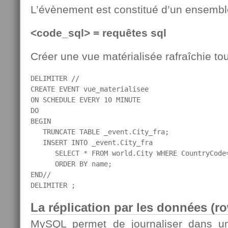
L’évènement est constitué d’un ensembl
<code_sql> = requêtes sql
Créer une vue matérialisée rafraîchie to
DELIMITER //

CREATE EVENT vue_materialisee

ON SCHEDULE EVERY 10 MINUTE

DO

BEGIN

   TRUNCATE TABLE _event.City_fra;

   INSERT INTO _event.City_fra

      SELECT * FROM world.City WHERE CountryCode=
      ORDER BY name;

END//

DELIMITER ;
La réplication par les données (r
MySQL permet de journaliser dans un 