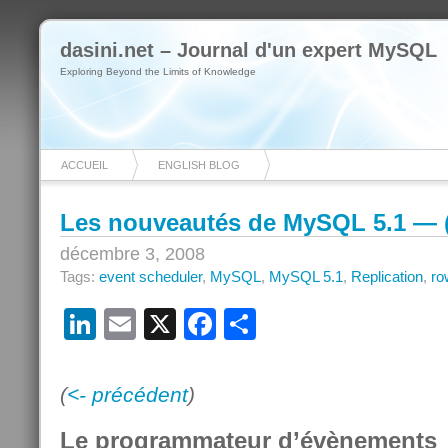
dasini.net – Journal d'un expert MySQL
Exploring Beyond the Limits of Knowledge
ACCUEIL
ENGLISH BLOG
Les nouveautés de MySQL 5.1 — (p
décembre 3, 2008
Tags:
event scheduler
,
MySQL
,
MySQL 5.1
,
Replication
,
ro
LinkedIn
Email
X
Facebook
Partager
(
<- précédent
)
Le programmateur d’évènements