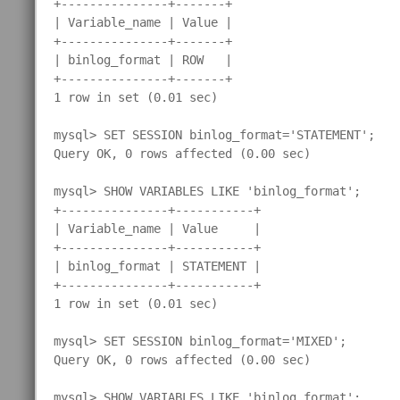
+---------------+-------+

| Variable_name | Value |

+---------------+-------+

| binlog_format | ROW   |

+---------------+-------+

1 row in set (0.01 sec)

mysql> SET SESSION binlog_format='STATEMENT';

Query OK, 0 rows affected (0.00 sec)

mysql> SHOW VARIABLES LIKE 'binlog_format';

+---------------+-----------+

| Variable_name | Value     |

+---------------+-----------+

| binlog_format | STATEMENT |

+---------------+-----------+

1 row in set (0.01 sec)

mysql> SET SESSION binlog_format='MIXED';

Query OK, 0 rows affected (0.00 sec)

mysql> SHOW VARIABLES LIKE 'binlog_format';
