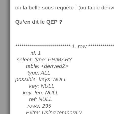
oh la belle sous requête ! (ou table dériv
Qu’en dit le QEP ?
*************************** 1. row ************
id: 1
select_type: PRIMARY
table: <derived2>
type: ALL
possible_keys: NULL
key: NULL
key_len: NULL
ref: NULL
rows: 235
Extra: Using temporary