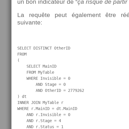
un bon indicateur de “
ça risque de partir 
La requête peut également être réé
suivante:
SELECT DISTINCT OtherID

FROM

(

    SELECT MainID

    FROM MyTable

    WHERE Invisible = 0

        AND Stage = 0

        AND OtherID = 2779262

) dt

INNER JOIN MyTable r

WHERE r.MainID = dt.MainID

    AND r.Invisible = 0

    AND r.Stage = 4

    AND r.Status = 1