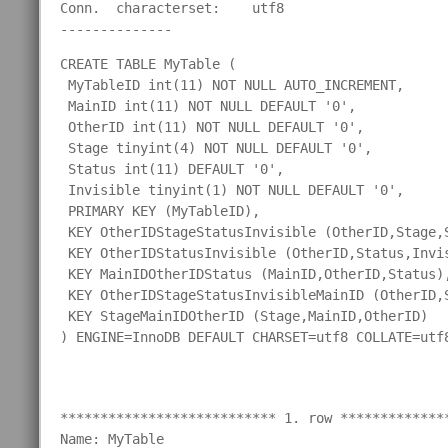
Conn.  characterset:    utf8

CREATE TABLE MyTable (

 MyTableID int(11) NOT NULL AUTO_INCREMENT,

 MainID int(11) NOT NULL DEFAULT '0',

 OtherID int(11) NOT NULL DEFAULT '0',

 Stage tinyint(4) NOT NULL DEFAULT '0',

 Status int(11) DEFAULT '0',

 Invisible tinyint(1) NOT NULL DEFAULT '0',

 PRIMARY KEY (MyTableID),

 KEY OtherIDStageStatusInvisible (OtherID,Stage,S
 KEY OtherIDStatusInvisible (OtherID,Status,Invis
 KEY MainIDOtherIDStatus (MainID,OtherID,Status),
 KEY OtherIDStageStatusInvisibleMainID (OtherID,S
 KEY StageMainIDOtherID (Stage,MainID,OtherID)

) ENGINE=InnoDB DEFAULT CHARSET=utf8 COLLATE=utf
*************************** 1. row **************
Name: MyTable
