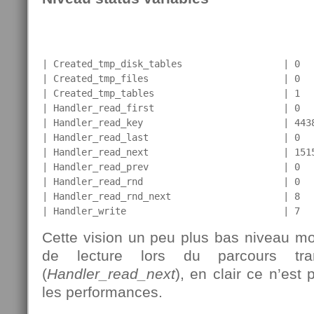
| Created_tmp_disk_tables                  | 0   
| Created_tmp_files                        | 0   
| Created_tmp_tables                       | 1   
| Handler_read_first                       | 0   
| Handler_read_key                         | 4438
| Handler_read_last                        | 0   
| Handler_read_next                        | 1515
| Handler_read_prev                        | 0   
| Handler_read_rnd                         | 0   
| Handler_read_rnd_next                    | 8   
| Handler_write                            | 7  
Cette vision un peu plus bas niveau m
de lecture lors du parcours tra
(
Handler_read_next
), en clair ce n’est
les performances.