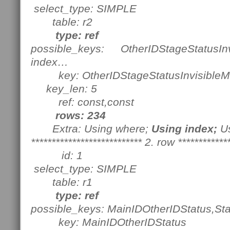
select_type: SIMPLE
table: r2
type: ref
possible_keys: OtherIDStageStatusInv
index…
key: OtherIDStageStatusInvisibleM
key_len: 5
ref: const,const
rows: 234
Extra: Using where;
Using index;
Us
*************************** 2. row ************
id: 1
select_type: SIMPLE
table: r1
type: ref
possible_keys: MainIDOtherIDStatus,S
key: MainIDOtherIDStatus