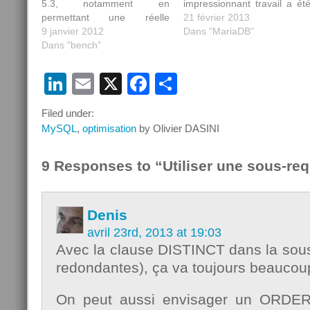
5.3, notamment en
impressionnant travail a ét
permettant une réelle
effectué par les équip
21 février 2013
utilisation des sous-
9 janvier 2012
d'Oracle, voici un peti
Dans "MariaDB"
requêtes. Voici un effet
Dans "bench"
résumé des principale
visuel de ces optimisations:
évolution vu par Pete
Avec MySQL 5.5, l'utilisation
Zaitsev. L'événement dan
LinkedIn
Email
X
Facebook
Partager
de tables dérivées (type de
l'événement, c'est l
sous-requêtes dans la
"polémique" sur le
Filed under:
clause FROM d'un
performances de la 5.6, pa
SELECT), donne le plan
MySQL
,
optimisation
by Olivier DASINI
rapport à MySQL…
d'exécution suivant:
9 Responses to “Utiliser une sous-req
Denis
avril 23rd, 2013 at 19:03
Avec la clause DISTINCT dans la sous
redondantes), ça va toujours beaucou
On peut aussi envisager un ORDER