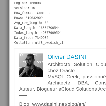
Engine: InnoDB

Version: 10

Row_format: Compact

Rows: 310632909

Avg_row_length: 52

Data_length: 16334700544

Index_length: 49877909504

Data_free: 7340032

Collation: utf8_swedish_ci
Olivier DASINI
Architecte Solution Clo
chez Oracle
MySQL Geek, passionné p
Architecte, DBA, Cons
Auteur, Blogueur eCloud Solutions Arch
—–
Blog: www.dasini.net/blog/en/