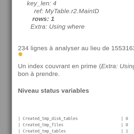
key_len: 4
ref: MyTable.r2.MainID
rows: 1
Extra: Using where
234 lignes à analyser au lieu de 1553163
Un index couvrant en prime (
Extra: Usin
bon à prendre.
Niveau status variables
| Created_tmp_disk_tables                  | 0   
| Created_tmp_files                        | 0   
| Created_tmp_tables                       | 1   