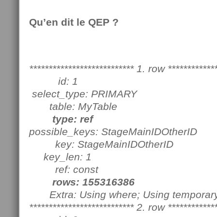
Qu’en dit le QEP ?
*************************** 1. row ************
id: 1
select_type: PRIMARY
table: MyTable
type: ref
possible_keys: StageMainIDOtherID
key: StageMainIDOtherID
key_len: 1
ref: const
rows: 155316386
Extra: Using where; Using temporar
*************************** 2. row ************