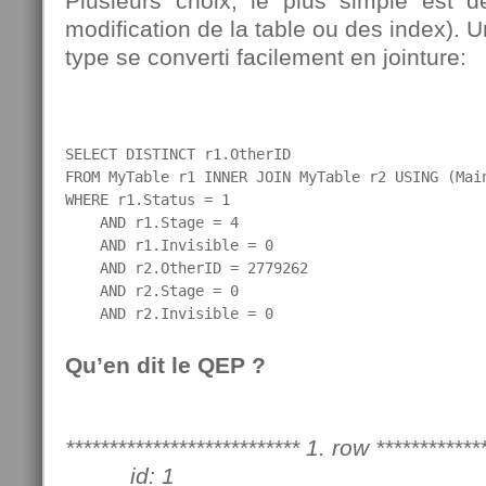
Plusieurs choix, le plus simple est d
modification de la table ou des index). 
type se converti facilement en jointure:
SELECT DISTINCT r1.OtherID

FROM MyTable r1 INNER JOIN MyTable r2 USING (Main
WHERE r1.Status = 1

    AND r1.Stage = 4

    AND r1.Invisible = 0

    AND r2.OtherID = 2779262

    AND r2.Stage = 0

    AND r2.Invisible = 0
Qu’en dit le QEP ?
*************************** 1. row ************
id: 1