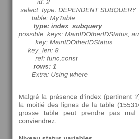
id: 2
select_type: DEPENDENT SUBQUERY
table: MyTable
type: index_subquery
possible_keys: MainIDOtherIDStatus,
au
key: MainIDOtherIDStatus
key_len: 8
ref: func,const
rows: 1
Extra: Using where
Malgré la présence d’index (pertinent ?)
la moitié des lignes de la table (1553
grosse table peut prendre pas ma
conviendrez.
Niveau status variables