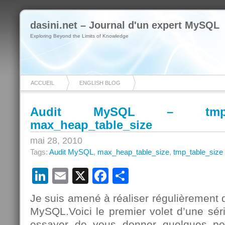
dasini.net – Journal d'un expert MySQL
Exploring Beyond the Limits of Knowledge
ACCUEIL
ENGLISH BLOG
Audit MySQL – tmp_t
max_heap_table_size
mai 28, 2010
Tags:
Audit MySQL
,
max_heap_table_size
,
tmp_table_size
LinkedIn
Email
X
Facebook
Partager
Je suis amené à réaliser régulièrement 
MySQL.Voici le premier volet d’une série
essayer de vous donner quelques po