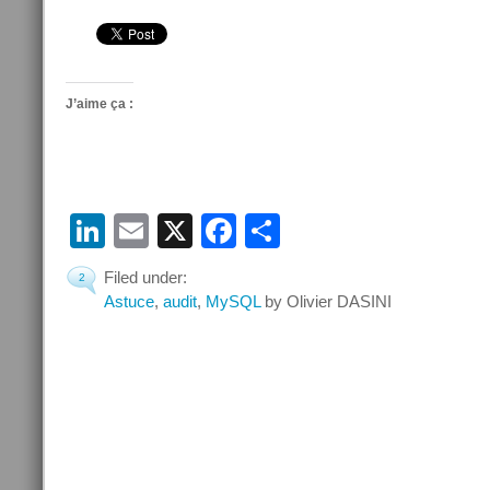
J’aime ça :
LinkedIn
Email
X
Facebook
Partager
Filed under:
2
Astuce
,
audit
,
MySQL
by Olivier DASINI