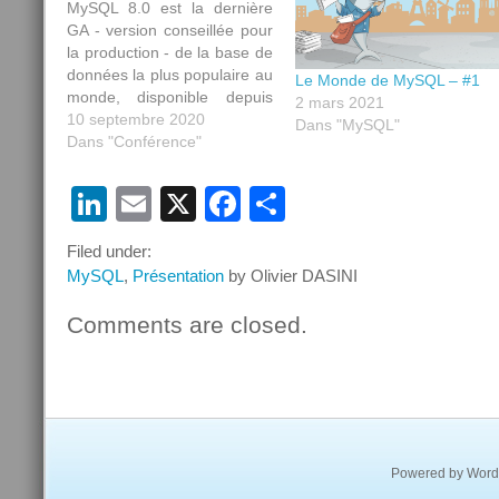
MySQL 8.0 est la dernière
GA - version conseillée pour
la production - de la base de
données la plus populaire au
Le Monde de MySQL – #1
monde, disponible depuis
2 mars 2021
2018. Cette présentation
10 septembre 2020
Dans "MySQL"
vous donnera les bonnes
Dans "Conférence"
pratiques et les astuces pour
vous aider à migrer votre
LinkedIn
Email
X
Facebook
Partager
base de données de
manière fluide. Pourquoi
Filed under:
migrer…
MySQL
,
Présentation
by Olivier DASINI
Comments are closed.
Powered by
Word