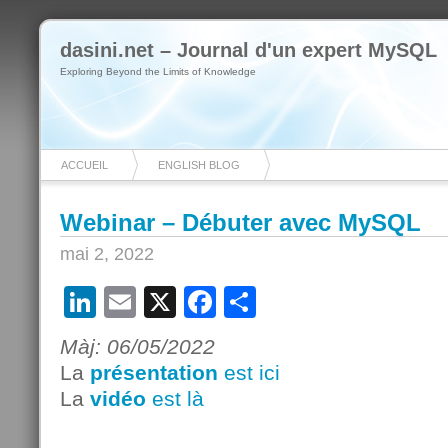
dasini.net – Journal d'un expert MySQL
Exploring Beyond the Limits of Knowledge
ACCUEIL
ENGLISH BLOG
Webinar – Débuter avec MySQL
mai 2, 2022
LinkedIn
Email
X
Facebook
Partager
Màj: 06/05/2022
La
présentation
est ici
La
vidéo
est là