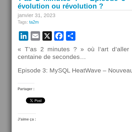
évolution ou révolution ?
4
–
janvier 31, 2023
L’écosystème
Tags:
ta2m
MySQL
LinkedIn
Email
X
Facebook
Partager
« T’as 2 minutes ? » où l’art d’aller 
centaine de secondes…
Episode 3: MySQL HeatWave – Nouvea
Partager :
J’aime ça :