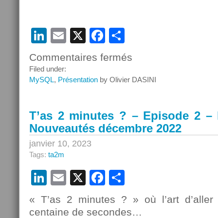
LinkedIn
Email
X
Facebook
Partager
Commentaires fermés
sur
T’as
Filed under:
2
MySQL
,
Présentation
by Olivier DASINI
minutes
?
–
T’as 2 minutes ? – Episode 2 
Episode
Nouveautés décembre 2022
3
–
janvier 10, 2023
MySQL
Tags:
ta2m
en
2023,
LinkedIn
Email
X
Facebook
Partager
évolution
ou
« T’as 2 minutes ? » où l’art d’aller 
révolution
?
centaine de secondes…