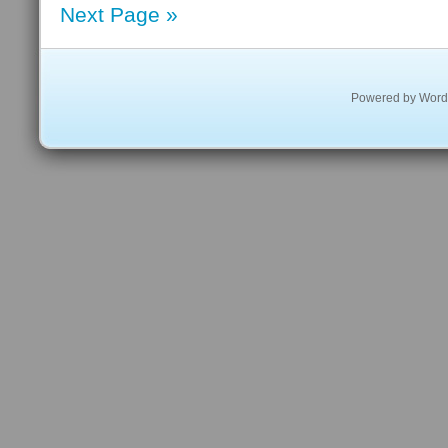
Next Page »
MySQL
HeatWave
Powered by
Word