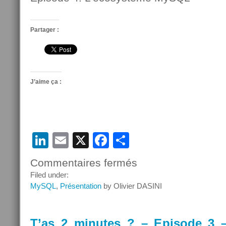
Partager :
J’aime ça :
LinkedIn
Email
X
Facebook
Partager
Commentaires fermés
sur
T’as
Filed under:
2
MySQL
,
Présentation
by Olivier DASINI
minutes
?
–
T’as 2 minutes ? – Episode 3 
Episode