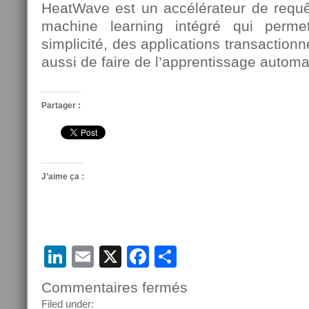
HeatWave est un accélérateur de requ
machine learning intégré qui perme
simplicité, des applications transactionn
aussi de faire de l’apprentissage auto
Partager :
J’aime ça :
LinkedIn
Email
X
Facebook
Partager
Commentaires fermés
sur
Oracle
Filed under: