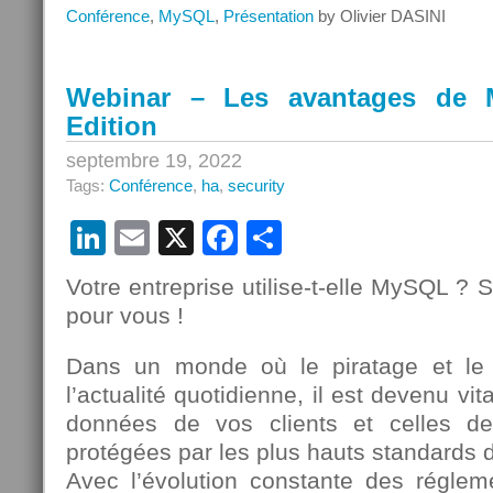
MySQL
Conférence
,
MySQL
,
Présentation
by Olivier DASINI
sera
présent
au
Webinar – Les avantages de 
Big
Edition
Data
&
septembre 19, 2022
AI
Tags:
Conférence
,
ha
,
security
Paris
2022
LinkedIn
Email
X
Facebook
Partager
Votre entreprise utilise-t-elle MySQL ? S
pour vous !
Dans un monde où le piratage et le
l’actualité quotidienne, il est devenu vit
données de vos clients et celles d
protégées par les plus hauts standards d
Avec l’évolution constante des régleme