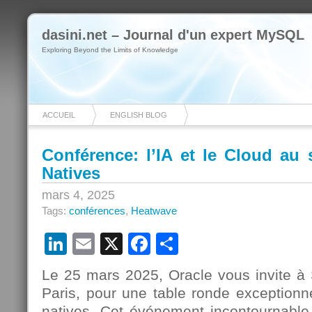
dasini.net – Journal d'un expert MySQL
Exploring Beyond the Limits of Knowledge
ACCUEIL
ENGLISH BLOG
Conférence: l’IA et le Cloud au 
Natives
mars 4, 2025
Tags:
conférences
,
Heatwave
LinkedIn
Email
X
Facebook
Partager
Le 25 mars 2025, Oracle vous invite à 
Paris, pour une table ronde exceptionne
natives. Cet événement incontournable 