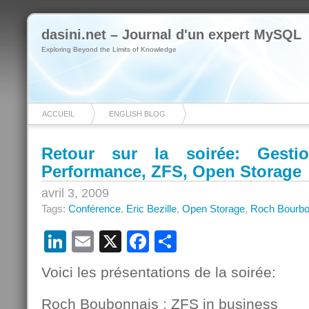
dasini.net – Journal d'un expert MySQL
Exploring Beyond the Limits of Knowledge
ACCUEIL
ENGLISH BLOG
Retour sur la soirée: Gesti
Performance, ZFS, Open Storage
avril 3, 2009
Tags:
Conférence
,
Eric Bezille
,
Open Storage
,
Roch Bourbo
LinkedIn
Email
X
Facebook
Partager
Voici les présentations de la soirée:
Roch Boubonnais : ZFS in business