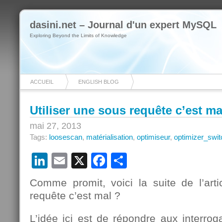
dasini.net – Journal d'un expert MySQL
Exploring Beyond the Limits of Knowledge
ACCUEIL
ENGLISH BLOG
Utiliser une sous requête c’est mal
mai 27, 2013
Tags:
loosescan
,
matérialisation
,
optimiseur
,
optimizer_swit
LinkedIn
Email
X
Facebook
Partager
Comme promit, voici la suite de l’arti
requête c’est mal ?
L’idée ici est de répondre aux interrog