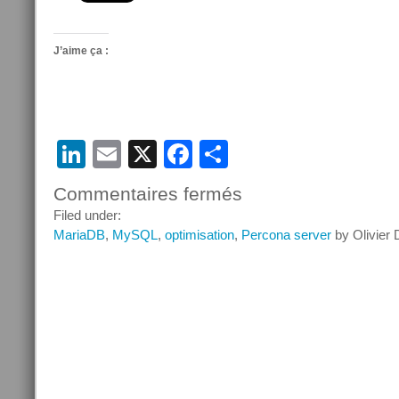
J’aime ça :
LinkedIn
Email
X
Facebook
Partager
Commentaires fermés
sur
Utiliser
Filed under:
une
MariaDB
,
MySQL
,
optimisation
,
Percona server
by Olivier
sous
requête
c’est
mal
?
(suite)
part
1-
3