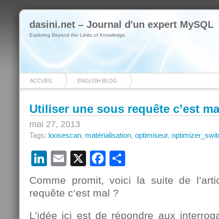
dasini.net – Journal d'un expert MySQL
Exploring Beyond the Limits of Knowledge
ACCUEIL
ENGLISH BLOG
Utiliser une sous requête c’est mal
mai 27, 2013
Tags:
loosescan
,
matérialisation
,
optimiseur
,
optimizer_swit
LinkedIn
Email
X
Facebook
Partager
Comme promit, voici la suite de l’arti
requête c’est mal ?
L’idée ici est de répondre aux interrog