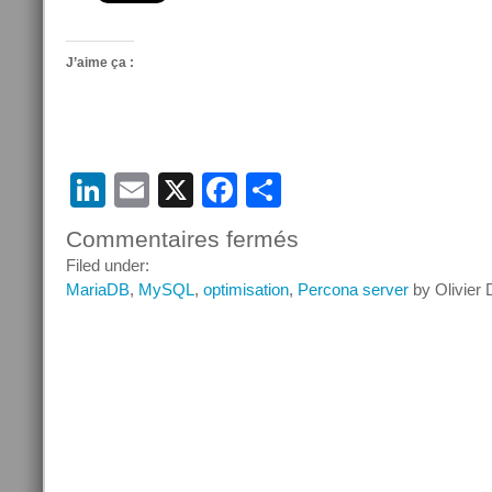
J’aime ça :
LinkedIn
Email
X
Facebook
Partager
Commentaires fermés
sur
Utiliser
Filed under:
une
MariaDB
,
MySQL
,
optimisation
,
Percona server
by Olivier
sous
requête
c’est
mal
?
(suite)
part
1-
3