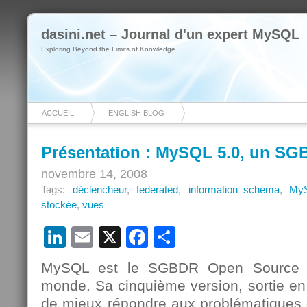
dasini.net – Journal d'un expert MySQL
Exploring Beyond the Limits of Knowledge
ACCUEIL
ENGLISH BLOG
Présentation : MySQL 5.0, un SG
novembre 14, 2008
Tags:
déclencheur
,
federated
,
information_schema
,
My
stockée
,
vues
LinkedIn
Email
X
Facebook
Partager
MySQL est le SGBDR Open Source l
monde. Sa cinquième version, sortie en
de mieux répondre aux problématiques 