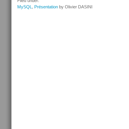
Filed under:
:
MySQL
,
Présentation
by Olivier DASINI
MySQL
5.0,
un
SGBDR
mature
?