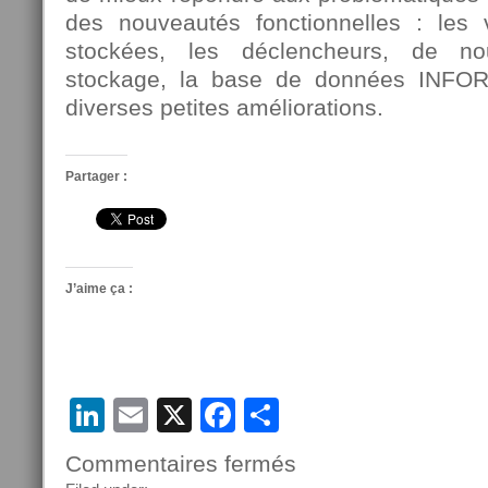
des nouveautés fonctionnelles : les 
stockées, les déclencheurs, de n
stockage, la base de données INF
diverses petites améliorations.
Partager :
J’aime ça :
LinkedIn
Email
X
Facebook
Partager
Commentaires fermés
sur
Présentation