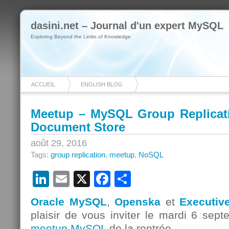
dasini.net – Journal d'un expert MySQL
Exploring Beyond the Limits of Knowledge
ACCUEIL
ENGLISH BLOG
Meetup – MySQL Group Replicat
Document Store
août 29, 2016
Tags:
group replication
,
meetup
,
NoSQL
LinkedIn
Email
X
Facebook
Partager
Oracle MySQL
,
Openska
et
Executiv
plaisir de vous inviter le
mardi 6 sept
meetup MySQL
de la rentrée.