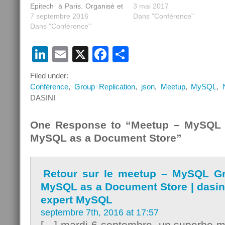
Epitech à Paris. Organisé et
du meetup "Mise en bouch
3 mai 2017
sponsorisé par Oracle
7 septembre 2016
PHP" organisé par l'AFU
Dans "Conférence"
MySQL et Openska. Un
Dans "Conférence"
Paris et sponsorisé pa
grand merci à tous les
Oracle MySQL.
participants, aux
LinkedIn
Email
X
Facebook
Partager
organisateurs et au sponsor
(Oracle). Merci également à
Filed under:
Frédéric (EMEA MySQL
Community Manager) et à
Conférence
,
Group Replication
,
json
,
Meetup
,
MySQL
,
Dimitri (MySQL Performance
DASINI
Architect). Les…
One Response to “Meetup – MySQL 
MySQL as a Document Store”
Retour sur le meetup – MySQL Gr
MySQL as a Document Store | dasini
expert MySQL
septembre 7th, 2016 at 17:57
[…] mardi 6 septembre, un superbe 