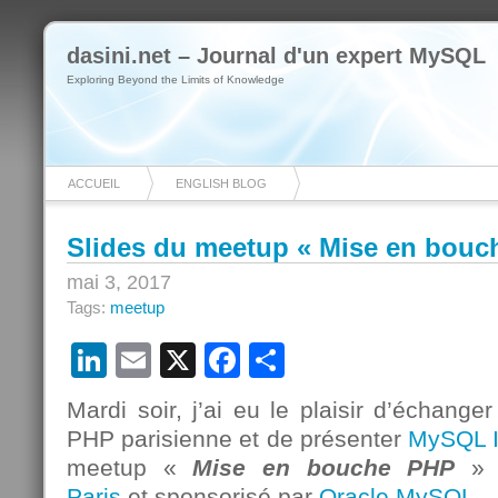
dasini.net – Journal d'un expert MySQL
Exploring Beyond the Limits of Knowledge
ACCUEIL
ENGLISH BLOG
Slides du meetup « Mise en bouc
mai 3, 2017
Tags:
meetup
LinkedIn
Email
X
Facebook
Partager
Mardi soir, j’ai eu le plaisir d’échan
PHP parisienne et de présenter
MySQL I
meetup «
Mise en bouche PHP
» o
Paris
et sponsorisé par
Oracle MySQL
.