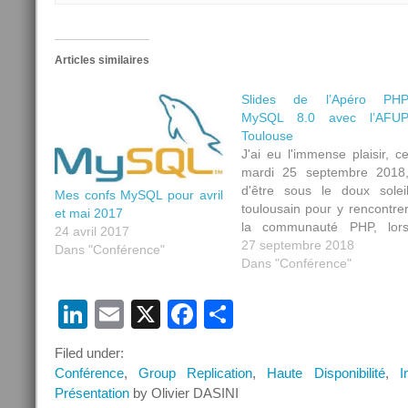
Articles similaires
Slides de l’Apéro PH
MySQL 8.0 avec l’AFU
Toulouse
J'ai eu l'immense plaisir, c
mardi 25 septembre 2018
d'être sous le doux solei
Mes confs MySQL pour avril
toulousain pour y rencontre
et mai 2017
la communauté PHP, lor
24 avril 2017
d'un apéro PHP. Je tiens 
27 septembre 2018
Dans "Conférence"
remercier toutes le
Dans "Conférence"
personnes qui ont participé 
ce moment de partage e
LinkedIn
Email
X
Facebook
Partager
d'échange d'exception (e
merci à toi Olivier pour avoi
Filed under:
initié…
Conférence
,
Group Replication
,
Haute Disponibilité
,
I
Présentation
by Olivier DASINI