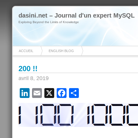
dasini.net – Journal d'un expert MySQL
Exploring Beyond the Limits of Knowledge
ACCUEIL
ENGLISH BLOG
200 !!
avril 8, 2019
LinkedIn
Email
X
Facebook
Partager