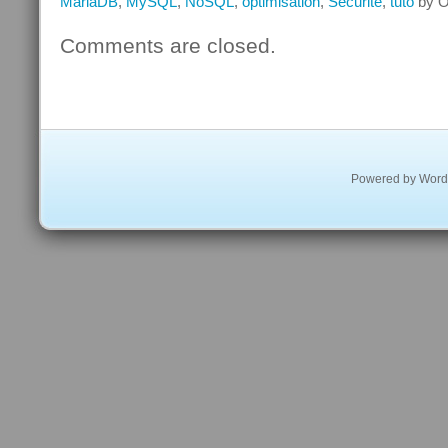
MariaDB
,
MySQL
,
NoSQL
,
optimisation
,
Sécurité
,
tuto
by O
diverses…
Comments are closed.
Powered by
Word