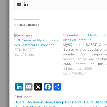
Articles similaires
Présentation : MySQL 5.0
un SGBDR mature ?
SQL Server et MySQL : stars
MySQL est le SGBDR Ope
des utilisateurs européens
Source le plus populaire a
27 juillet 2009
monde. Sa cinquièm
Dans "Divers"
version, sortie en octobr
2005, permet de mieu
répondre au
14 novembre 2008
problématiques d’entreprise
Dans "MySQL"
Au menu des nouveauté
fonctionnelles : les vues, le
LinkedIn
Email
X
Facebook
Partager
procédures stockées, le
déclencheurs, de nouveau
Filed under:
moteurs de stockage, l
Divers
,
Document Store
,
Group Replication
base de donnée
,
Haute Disponibi
INFORMATION_SCHEMA e