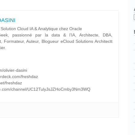
 DASINI
 Solution Cloud IA & Analytique chez Oracle
ek, passionné par la data & l’IA, Architecte, DBA,
t, Formateur, Auteur, Blogueur eCloud Solutions Architectt
ier.
/olivier-dasini
erdeck.com/freshdaz
net/freshdaz
tube.com/channel/UC12TulyJsJZHoCmby3Nm3WQ