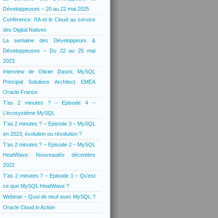
Développeuses – 20 au 22 mai 2025
Conférence: l’IA et le Cloud au service
des Digital Natives
La semaine des Développeurs &
Développeuses – Du 22 au 25 mai
2023
Interview de Olivier Dasini, MySQL
Principal Solutions Architect EMEA
Oracle France
T’as 2 minutes ? – Episode 4 –
L’écosystème MySQL
T’as 2 minutes ? – Episode 3 – MySQL
en 2023, évolution ou révolution ?
T’as 2 minutes ? – Episode 2 – MySQL
HeatWave: Nouveautés décembre
2022
T’as 2 minutes ? – Episode 1 – Qu’est
ce que MySQL HeatWave ?
Webinar – Quoi de neuf avec MySQL ?
Oracle Cloud in Action