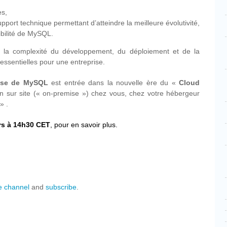
es,
upport technique permettant d’atteindre la meilleure évolutivité,
nibilité de MySQL.
 et la complexité du développement, du déploiement et de la
essentielles pour une entreprise.
rise de MySQL
est entrée dans la nouvelle ère du «
Cloud
en sur site (« on-premise ») chez vous, chez votre hébergeur
» .
rs à 14h30 CET
, pour en savoir plus.
 channel
and
subscribe
.