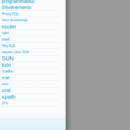
programmateur
d'événements
ProxySQL
Roch Bourbonnais
router
sgbd
shell
SkySQL
Solution Linux 2009
SUN
tuto
Viadeo
vue
vues
xml
xpath
ZFS