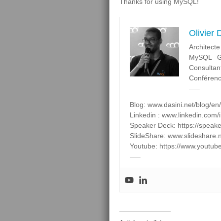
Thanks for using MySQL!
Olivier
Architecte
MySQL Ge
Consultan
Conférenc
—–
Blog: www.dasini.net/blog/en/
Linkedin : www.linkedin.com/in
Speaker Deck: https://speak
SlideShare: www.slideshare.
Youtube: https://www.you
—–