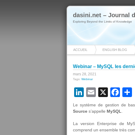
dasini.net – Journal
Exploring Beyond the Limits of Knowledge
ACCUEIL
ENGLISH BLOG
Webinar – MySQL les dern
mars 28, 2021
Tags:
Webinar
LinkedIn
Email
X
Fa
Le système de gestion de ba
Source
s’appelle
MySQL
.
La version Enterprise de My
comprend un ensemble très comp