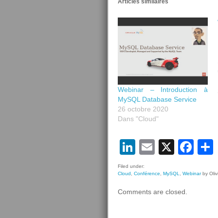
Articles similaires
Webinar – Introduction à
MySQL Database Service
26 octobre 2020
Dans "Cloud"
LinkedIn
Email
X
Fa
Filed under:
Cloud
,
Conférence
,
MySQL
,
Webinar
by Oliv
Comments are closed.