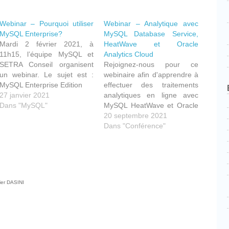
Webinar – Pourquoi utiliser
Webinar – Analytique avec
MySQL Enterprise?
MySQL Database Service,
Mardi 2 février 2021, à
HeatWave et Oracle
11h15, l’équipe MySQL et
Analytics Cloud
SETRA Conseil organisent
Rejoignez-nous pour ce
un webinar. Le sujet est :
webinaire afin d'apprendre à
MySQL Enterprise Edition
effectuer des traitements
27 janvier 2021
analytiques en ligne avec
Dans "MySQL"
MySQL HeatWave et Oracle
Analytics Cloud.
20 septembre 2021
Dans "Conférence"
cebook
Partager
ier DASINI