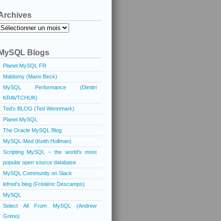
Archives
Archives
MySQL Blogs
Planet MySQL FR
Mablomy (Mario Beck)
MySQL Performance (Dimitri
KRAVTCHUK)
Ted's BLOG (Ted Wennmark)
Planet MySQL
The Oracle MySQL Blog
MySQL-Med (Keith Hollman)
Scripting MySQL – the world's most
popular open source database.
MySQL Community on Slack
lefred's blog (Frédéric Descamps)
MySQL
Select All From MySQL (Andrew
Grimo)