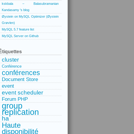
kskbala – Balasubramanian
Kandasamy 's blog
Øystein on MySQL Optimizer (Øystein
Grøvlen)
MySQL 5.7 feature list
MySQL Server on Github
Étiquettes
cluster
Conférence
conférences
Document Store
event
event scheduler
Forum PHP
group
replication
ha
Haute
disponibilité