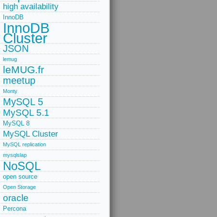
high availability
InnoDB
InnoDB
Cluster
JSON
lemug
leMUG.fr
meetup
Monty
MySQL 5
MySQL 5.1
MySQL 8
MySQL Cluster
MySQL replication
mysqlslap
NoSQL
open source
Open Storage
oracle
Percona