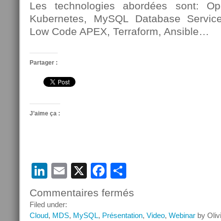
Les technologies abordées sont: O
Kubernetes, MySQL Database Servi
Low Code APEX, Terraform, Ansible…
Partager :
J’aime ça :
LinkedIn
Email
X
Facebook
Partager
Commentaires fermés
sur
Objectif
Filed under:
Cloud
Cloud
,
MDS
,
MySQL
,
Présentation
,
Video
,
Webinar
by Oliv