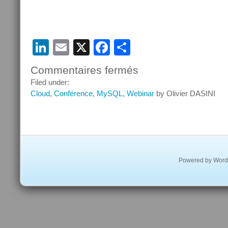
LinkedIn
Email
X
Facebook
Partager
Commentaires fermés
sur
Webinar
Filed under:
–
Cloud
,
Conférence
,
MySQL
,
Webinar
by Olivier DASINI
MySQL
les
dernières
nouveautés
Powered by
Word