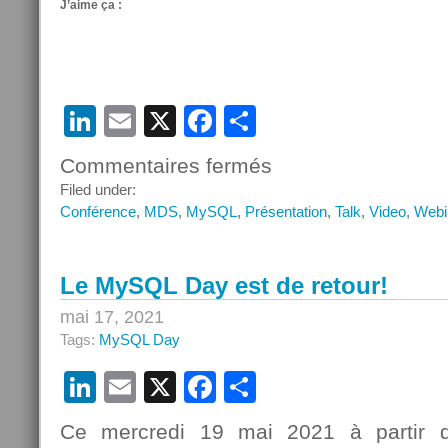
J’aime ça :
LinkedIn
Email
X
Facebook
Partager
Commentaires fermés
sur
Webinar
Filed under:
–
Conférence
,
MDS
,
MySQL
,
Présentation
,
Talk
,
Video
,
Webi
Analytique
avec
MySQL
Le MySQL Day est de retour!
Database
Service,
mai 17, 2021
HeatWave
Tags:
MySQL Day
et
Oracle
LinkedIn
Email
X
Facebook
Partager
Analytics
Cloud
Ce mercredi 19 mai 2021 à partir 