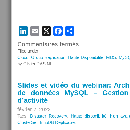
LinkedIn
Email
X
Facebook
Partager
Commentaires fermés
sur
Webinar
Filed under:
–
Cloud
,
Group Replication
,
Haute Disponibilité
,
MDS
,
MyS
MySQL
by Olivier DASINI
Database
Service,
haute
Slides et vidéo du webinar: Arch
disponibilité
de données MySQL – Gestion 
et
plan
d’activité
de
février 2, 2022
reprise
Tags:
Disaster Recovery
,
Haute disponibilité
,
high availa
d’activité
ClusterSet
,
InnoDB ReplicaSet