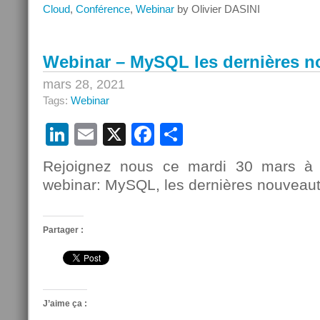
MySQL
Cloud
,
Conférence
,
Webinar
by Olivier DASINI
Day
est
de
Webinar – MySQL les dernières n
retour!
mars 28, 2021
Tags:
Webinar
LinkedIn
Email
X
Facebook
Partager
Rejoignez nous ce mardi 30 mars à
webinar: MySQL, les dernières nouveaut
Partager :
J’aime ça :