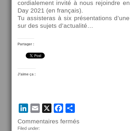
cordialement invité à nous rejoindre e
Day 2021 (en français).
Tu assisteras à six présentations d’une
sur des sujets d’actualité…
Partager :
J’aime ça :
LinkedIn
Email
X
Facebook
Partager
Commentaires fermés
sur
Le
Filed under: