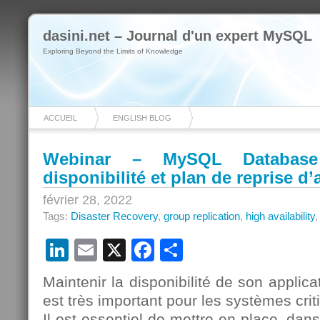
dasini.net – Journal d'un expert MySQL
Exploring Beyond the Limits of Knowledge
ACCUEIL
ENGLISH BLOG
Webinar – MySQL Database 
disponibilité et plan de reprise d’a
février 28, 2022
Tags:
Disaster Recovery
,
group replication
,
high availability
LinkedIn
Email
X
Facebook
Partager
Maintenir la disponibilité de son applica
est très important pour les systèmes crit
Il est essentiel de mettre en place, dan