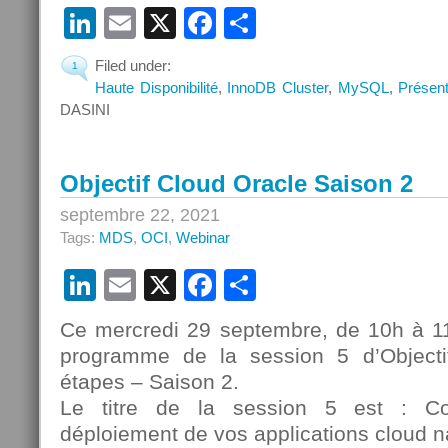
LinkedIn
Email
X
Facebook
Partager
Filed under:
1
Haute Disponibilité
,
InnoDB Cluster
,
MySQL
,
Présent
DASINI
Objectif Cloud Oracle Saison 2
septembre 22, 2021
Tags:
MDS
,
OCI
,
Webinar
LinkedIn
Email
X
Facebook
Partager
Ce mercredi 29 septembre, de 10h à 
programme de la session 5 d’Object
étapes – Saison 2.
Le titre de la session 5 est : C
déploiement de vos applications cloud n