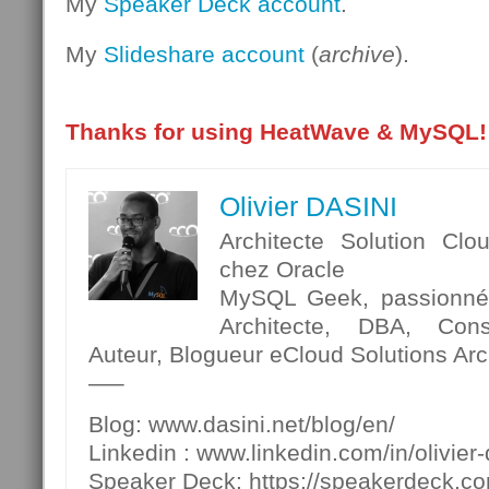
My
Speaker Deck account
.
My
Slideshare account
(
archive
).
Thanks for using HeatWave & MySQL!
Olivier DASINI
Architecte Solution Clo
chez Oracle
MySQL Geek, passionné p
Architecte, DBA, Cons
Auteur, Blogueur eCloud Solutions Arch
—–
Blog: www.dasini.net/blog/en/
Linkedin : www.linkedin.com/in/olivier-
Speaker Deck: https://speakerdeck.c