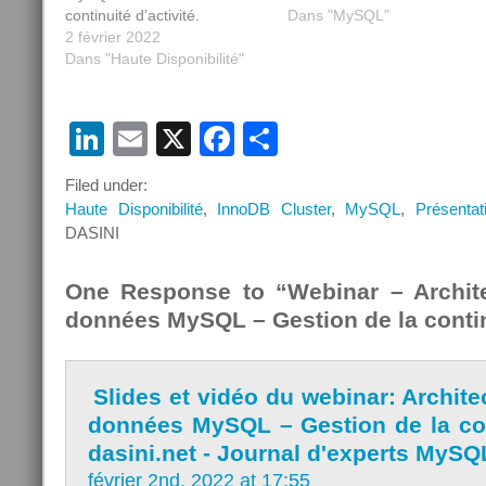
continuité d’activité.
réplication asynchrone e
Dans "MySQL"
2 février 2022
utilisant InnoDB ReplicaSe
Dans "Haute Disponibilité"
ou encore la réplicatio
semi-synchrone, et enfi
NDB Cluster. Dans cett
session, nous examineron
LinkedIn
Email
X
Facebook
Partager
ces différents scénarios, le
écueils à éviter et les…
Filed under:
Haute Disponibilité
,
InnoDB Cluster
,
MySQL
,
Présentat
DASINI
One Response to “Webinar – Archit
données MySQL – Gestion de la continu
Slides et vidéo du webinar: Archit
données MySQL – Gestion de la cont
dasini.net - Journal d'experts MySQ
février 2nd, 2022 at 17:55