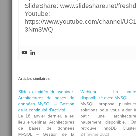
SlideShare: www.slideshare.net/fresh
Youtube:
https://www.youtube.com/channel/U
3Nm3WQ
—–
Articles similaires
Slides et vidéo du webinar:
Webinar – La haut
Architectures de bases de
disponibilité avec MySQL
données MySQL – Gestion
MySQL propose plusieur
de la continuité d’activité
solutions pour vous aider 
Le 18 janvier dernier, a eu
bâtir une architectur
lieu le webinar: Architectures
hautement disponible. O
de bases de données
retrouve InnoDB Cluste
MySQL – Gestion de la
avec Group Replication, l
24 février 2021