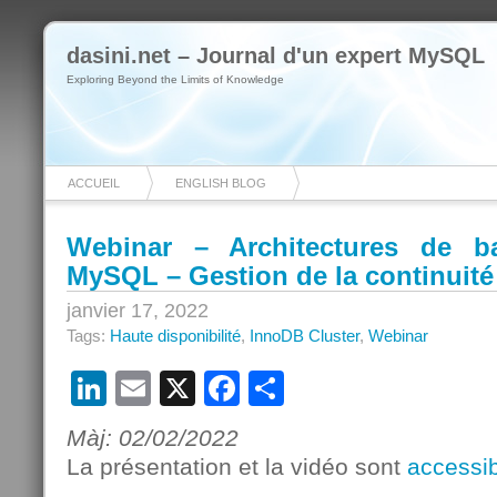
dasini.net – Journal d'un expert MySQL
Exploring Beyond the Limits of Knowledge
ACCUEIL
ENGLISH BLOG
Webinar – Architectures de 
MySQL – Gestion de la continuité 
janvier 17, 2022
Tags:
Haute disponibilité
,
InnoDB Cluster
,
Webinar
LinkedIn
Email
X
Facebook
Partager
Màj: 02/02/2022
La présentation et la vidéo sont
accessib