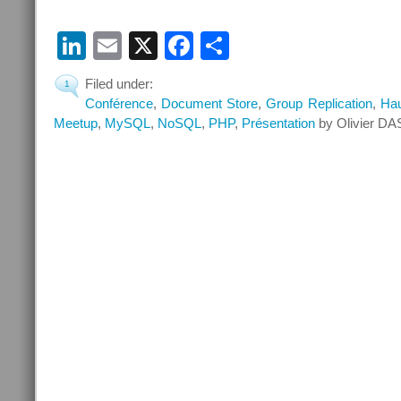
LinkedIn
Email
X
Facebook
Partager
Filed under:
1
Conférence
,
Document Store
,
Group Replication
,
Hau
Meetup
,
MySQL
,
NoSQL
,
PHP
,
Présentation
by Olivier DA