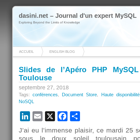
dasini.net – Journal d'un expert MySQL
Exploring Beyond the Limits of Knowledge
ACCUEIL
ENGLISH BLOG
Slides de l’Apéro PHP MySQL
Toulouse
septembre 27, 2018
Tags:
conférences
,
Document Store
,
Haute disponibilité
NoSQL
LinkedIn
Email
X
Facebook
Partager
J’ai eu l’immense plaisir, ce mardi 25 
sous le doux soleil toulousain p