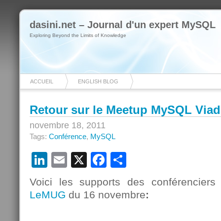
dasini.net – Journal d'un expert MySQL
Exploring Beyond the Limits of Knowledge
ACCUEIL
ENGLISH BLOG
Retour sur le Meetup MySQL Viad
novembre 18, 2011
Tags:
Conférence
,
MySQL
LinkedIn
Email
X
Facebook
Partager
Voici les supports des conférenciers
LeMUG
du 16 novembre
: