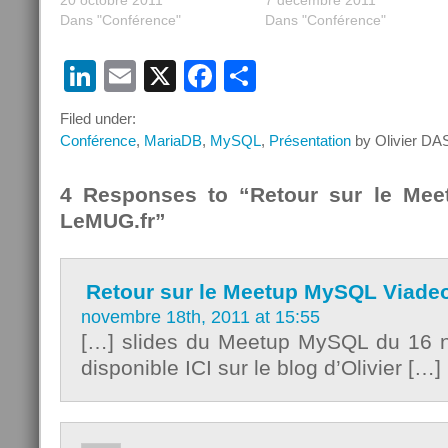
novembre 2011 à Paris.
20 octobre 2011
set=a.10150393843136937.
7 décembre 2011
Venez profiter, par le biais de
Dans "Conférence"
Dans "Conférence"
4 conférences, d'études de
cas et de retours
LinkedIn
Email
X
Facebook
Partager
d'expérience sur l'utilisation
de MySQL dans les
Filed under:
environnements à forte
charge de…
Conférence
,
MariaDB
,
MySQL
,
Présentation
by Olivier DA
4 Responses to “Retour sur le Me
LeMUG.fr”
Retour sur le Meetup MySQL Viadeo
novembre 18th, 2011 at 15:55
[…] slides du Meetup MySQL du 16 
disponible ICI sur le blog d’Olivier […]