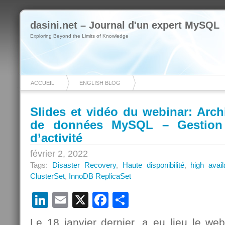
dasini.net – Journal d'un expert MySQL
Exploring Beyond the Limits of Knowledge
ACCUEIL
ENGLISH BLOG
Slides et vidéo du webinar: Arch
de données MySQL – Gestion 
d’activité
février 2, 2022
Tags:
Disaster Recovery
,
Haute disponibilité
,
high availa
ClusterSet
,
InnoDB ReplicaSet
LinkedIn
Email
X
Facebook
Partager
Le 18 janvier dernier, a eu lieu le web