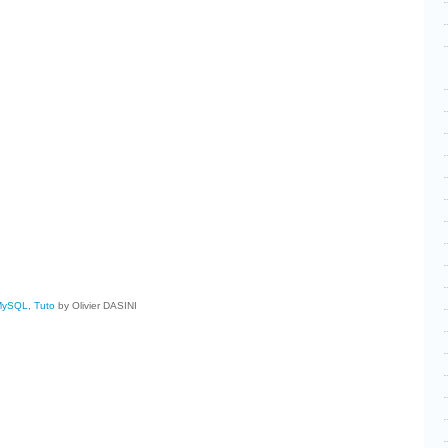
cebook
Partager
MySQL
,
Tuto
by Olivier DASINI