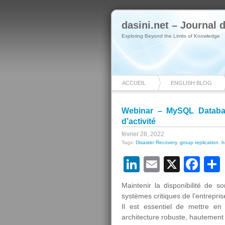
dasini.net – Journal
Exploring Beyond the Limits of Knowledge
ACCUEIL
ENGLISH BLOG
Webinar – MySQL Database
d’activité
février 28, 2022
Tags:
Disaster Recovery
,
group replication
,
h
LinkedIn
Email
X
Fa
Maintenir la disponibilité de s
systèmes critiques de l’entrepris
Il est essentiel de mettre en
architecture robuste, hautement 