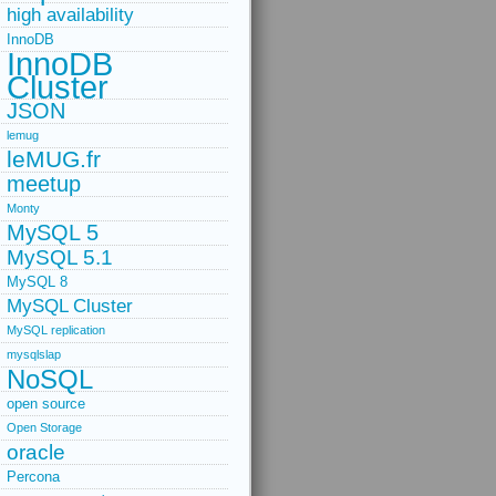
high availability
InnoDB
InnoDB
Cluster
JSON
lemug
leMUG.fr
meetup
Monty
MySQL 5
MySQL 5.1
MySQL 8
MySQL Cluster
MySQL replication
mysqlslap
NoSQL
open source
Open Storage
oracle
Percona