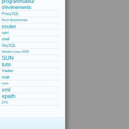
programmateur
d'événements
ProxySQL
Roch Bourbonnais
router
sgbd
shell
SkySQL
Solution Linux 2009
SUN
tuto
Viadeo
vue
vues
xml
xpath
ZFS