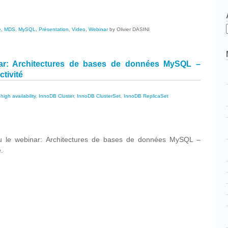
é
,
MDS
,
MySQL
,
Présentation
,
Video
,
Webinar
by Olivier DASINI
nar: Architectures de bases de données MySQL –
ctivité
té
,
high availability
,
InnoDB Cluster
,
InnoDB ClusterSet
,
InnoDB ReplicaSet
cebook
Partager
ieu le webinar: Architectures de bases de données MySQL –
é.