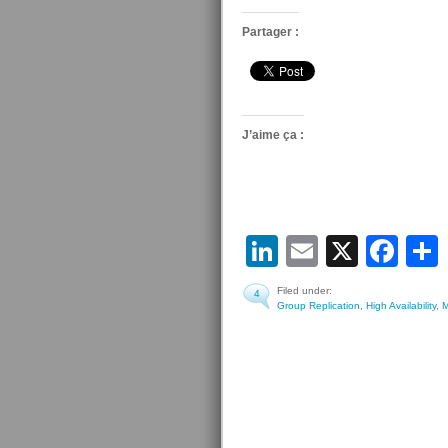
Partager :
J’aime ça :
LinkedIn
Email
X
Fa
Filed under:
4
Group Replication
,
High Availability
,