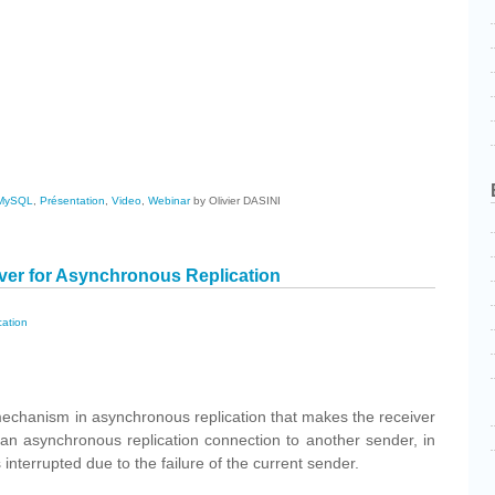
cebook
Partager
MySQL
,
Présentation
,
Video
,
Webinar
by Olivier DASINI
over for Asynchronous Replication
cation
cebook
Partager
echanism in asynchronous replication that makes the receiver
h an asynchronous replication connection to another sender, in
interrupted due to the failure of the current sender.