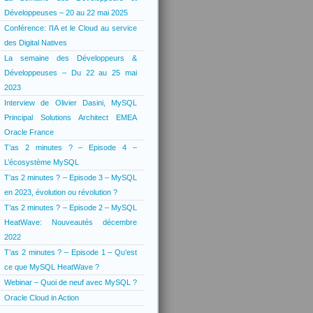
Développeuses – 20 au 22 mai 2025
Conférence: l’IA et le Cloud au service
des Digital Natives
La semaine des Développeurs &
Développeuses – Du 22 au 25 mai
2023
Interview de Olivier Dasini, MySQL
Principal Solutions Architect EMEA
Oracle France
T’as 2 minutes ? – Episode 4 –
L’écosystème MySQL
T’as 2 minutes ? – Episode 3 – MySQL
en 2023, évolution ou révolution ?
T’as 2 minutes ? – Episode 2 – MySQL
HeatWave: Nouveautés décembre
2022
T’as 2 minutes ? – Episode 1 – Qu’est
ce que MySQL HeatWave ?
Webinar – Quoi de neuf avec MySQL ?
Oracle Cloud in Action