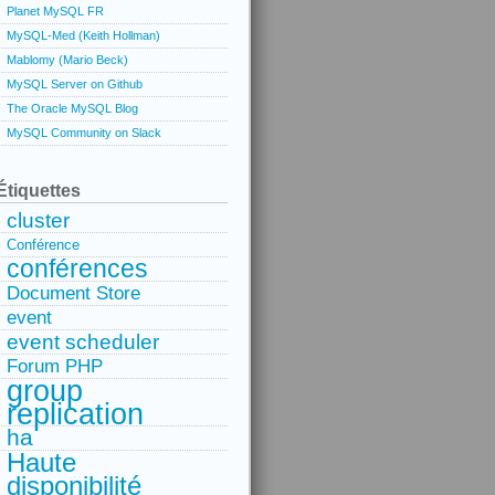
Planet MySQL FR
MySQL-Med (Keith Hollman)
Mablomy (Mario Beck)
MySQL Server on Github
The Oracle MySQL Blog
MySQL Community on Slack
Étiquettes
cluster
Conférence
conférences
Document Store
event
event scheduler
Forum PHP
group
replication
ha
Haute
disponibilité