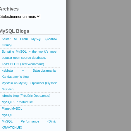
Archives
Archives
MySQL Blogs
Select All From MySQL (Andrew
Grimo)
Scripting MySQL – the world's most
popular open source database.
Ted's BLOG (Ted Wennmark)
kskbala – Balasubramanian
Kandasamy 's blog
Øystein on MySQL Optimizer (Øystein
Grøvlen)
lefred's blog (Frédéric Descamps)
MySQL 5.7 feature list
Planet MySQL
MySQL
MySQL Performance (Dimitri
KRAVTCHUK)