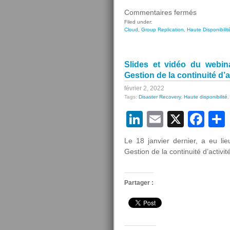
sur
Commentaires fermés
Webinar
Filed under:
Cloud
,
Group Replication
,
Haute Disponibilit
–
MySQL
Database
Slides et vidéo du webi
Service,
Gestion de la continuité d’a
haute
disponibili
février 2, 2022
Tags:
Disaster Recovery
,
Haute disponibilité
et
plan
LinkedIn
Email
X
Fa
de
reprise
Le 18 janvier dernier, a eu l
d’activité
Gestion de la continuité d’activit
Partager :