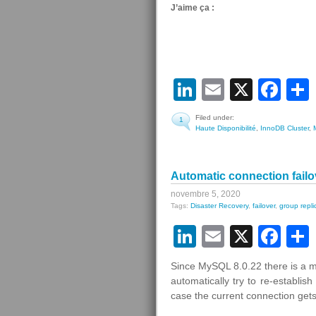
J’aime ça :
LinkedIn
Email
X
Fa
Filed under:
1
Haute Disponibilité
,
InnoDB Cluster
,
Automatic connection fail
novembre 5, 2020
Tags:
Disaster Recovery
,
failover
,
group repli
LinkedIn
Email
X
Fa
Since MySQL 8.0.22 there is a m
automatically try to re-establis
case the current connection gets 