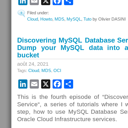
LinkedIn
Email
X
Facebook
Partager
Filed under:
9
Cloud
,
Howto
,
MDS
,
MySQL
,
Tuto
by Olivier DASINI
Discovering MySQL Database Serv
Dump your MySQL data into a
bucket
août 24, 2021
Tags:
Cloud
,
MDS
,
OCI
LinkedIn
Email
X
Facebook
Partager
This is the fourth episode of “Disco
Service“, a series of tutorials where I 
step, how to use MySQL Database Se
Oracle Cloud Infrastructure services.