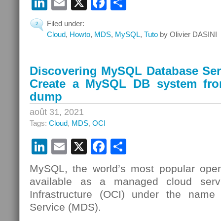
LinkedIn
Email
X
Facebook
Partager
Filed under:
2
Cloud
,
Howto
,
MDS
,
MySQL
,
Tuto
by Olivier DASINI
Discovering MySQL Database Serv
Create a MySQL DB system fr
dump
août 31, 2021
Tags:
Cloud
,
MDS
,
OCI
LinkedIn
Email
X
Facebook
Partager
MySQL, the world’s most popular open
available as a managed cloud serv
Infrastructure (OCI) under the nam
Service (MDS).