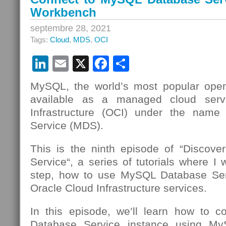
–
Workbench
Connect
septembre 28, 2021
to
Tags:
Cloud
,
MDS
,
OCI
MySQL
Database
LinkedIn
Email
X
Facebook
Partager
Service
Using
OCI
MySQL, the world’s most popular open
Cloud
available as a managed cloud serv
Shell
Infrastructure (OCI) under the nam
Service (MDS).
This is the ninth episode of “Discov
Service“, a series of tutorials where I 
step, how to use MySQL Database Se
Oracle Cloud Infrastructure services.
In this episode, we’ll learn how to 
Database Service instance using 