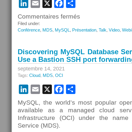
LinkedIn
Email
X
Facebook
Partager
Commentaires fermés
sur
Webinar
Filed under:
–
Conférence
,
MDS
,
MySQL
,
Présentation
,
Talk
,
Video
,
Webi
Analytique
avec
MySQL
Discovering MySQL Database Serv
Database
Use a Bastion SSH port forwardin
Service,
HeatWave
septembre 14, 2021
et
Tags:
Cloud
,
MDS
,
OCI
Oracle
Analytics
LinkedIn
Email
X
Facebook
Partager
Cloud
MySQL, the world’s most popular open
available as a managed cloud serv
Infrastructure (OCI) under the nam
Service (MDS).