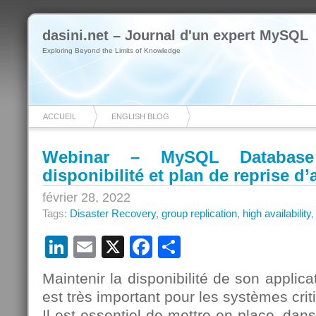
dasini.net – Journal d'un expert MySQL
Exploring Beyond the Limits of Knowledge
ACCUEIL
ENGLISH BLOG
Webinar – MySQL Database 
disponibilité et plan de reprise d’a
février 28, 2022
Tags:
Disaster Recovery
,
group replication
,
high availability
LinkedIn
Email
X
Facebook
Partager
Maintenir la disponibilité de son applica
est très important pour les systèmes crit
Il est essentiel de mettre en place, dan