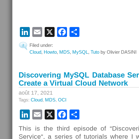
LinkedIn
Email
X
Facebook
Partager
Filed under:
2
Cloud
,
Howto
,
MDS
,
MySQL
,
Tuto
by Olivier DASINI
Discovering MySQL Database Serv
Create a Virtual Cloud Network
août 17, 2021
Tags:
Cloud
,
MDS
,
OCI
LinkedIn
Email
X
Facebook
Partager
This is the third episode of “Discov
Service“, a series of tutorials where I 