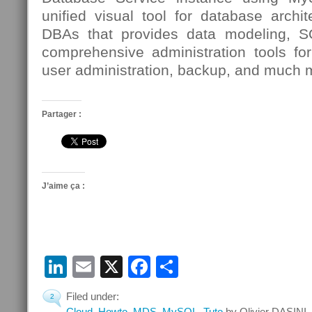
unified visual tool for database archi
DBAs that provides data modeling, 
comprehensive administration tools for
user administration, backup, and much 
Partager :
J’aime ça :
LinkedIn
Email
X
Facebook
Partager
Filed under:
2
Cloud
,
Howto
,
MDS
,
MySQL
,
Tuto
by Olivier DASINI