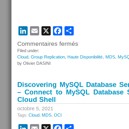
LinkedIn
Email
X
Facebook
Partager
Commentaires fermés
sur
Webinar
Filed under:
–
Cloud
,
Group Replication
,
Haute Disponibilité
,
MDS
,
MyS
MySQL
by Olivier DASINI
Database
Service,
haute
Discovering MySQL Database Ser
disponibilité
– Connect to MySQL Database S
et
plan
Cloud Shell
de
octobre 5, 2021
reprise
Tags:
Cloud
,
MDS
,
OCI
d’activité
LinkedIn
Email
X
Facebook
Partager