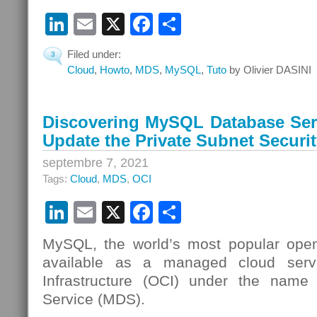
LinkedIn
Email
X
Facebook
Partager
Filed under:
3
Cloud
,
Howto
,
MDS
,
MySQL
,
Tuto
by Olivier DASINI
Discovering MySQL Database Serv
Update the Private Subnet Securit
septembre 7, 2021
Tags:
Cloud
,
MDS
,
OCI
LinkedIn
Email
X
Facebook
Partager
MySQL, the world’s most popular open
available as a managed cloud serv
Infrastructure (OCI) under the nam
Service (MDS).